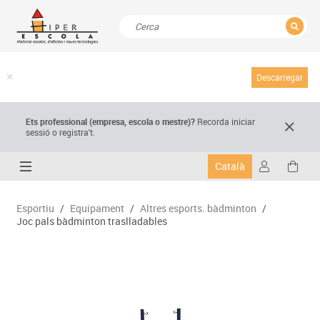
TANCAR
Resultats de la recerca
Descarregar
Ets professional (empresa,
escola
o mestre)
?
Recorda
iniciar
sessió o registra't.
Català
Esportiu
/
Equipament
/
Altres esports. bàdminton
/
Joc pals bàdminton traslladables