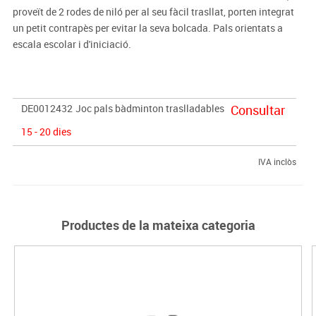
proveït de 2 rodes de niló per al seu fàcil trasllat, porten integrat
un petit contrapès per evitar la seva bolcada. Pals orientats a
escala escolar i d'iniciació.
DE0012432
Joc pals bàdminton traslladables
Consultar
15 - 20 dies
IVA inclòs
Productes de la mateixa categoria