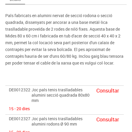
Pals fabricats en alumini nervat de secció rodona o secció
quadrada, dissenyats per ancorar a una base metàl·lica
traslladable proveïda de 2 rodes de niló fixes. Aquesta base de
Mides 80 x 60 cm i fabricada en tub d'acer de secció 40 x 40 x 2
mm, permet la col·locació seva part posterior d'un calaix de
contrapès per evitar la seva bolcada. El pes aproximat de
contrapès hauria de ser d'uns 60/80 kg. Inclou gaig blau tensora
per poder tensar el cable de la xarxa que es vulgui col·locar.
DE0012322
Joc pals tenis traslladables
Consultar
alumini secció quadrada 80x80
mm
15 - 20 dies
DE0012327
Joc pals tenis traslladables
Consultar
alumini rodons Ø 90 mm