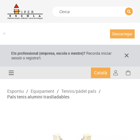
TANCAR
Resultats de la recerca
Descarregar
Ets professional (empresa,
escola
o mestre)
?
Recorda
iniciar
sessió o registra't.
Català
Esportiu
/
Equipament
/
Tennis/pàdel pals
/
Pals tenis alumini traslladables