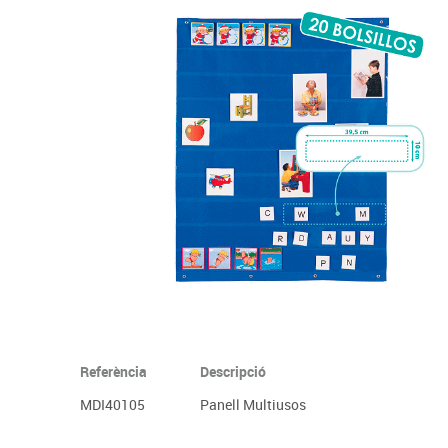
Complements d'oficina
Construccions
Mobiliari tecnològic
Músi
Plastificació, enquadernació i destrucció
Espais exteriors
Monitors interactiu
Mate
Informàtica
Psicomotricitat
Cièn
Higiene
Jocs simbòlics
Dibuix tècnic i artístic
Material escolar
Referència
Descripció
MDI40105
Panell Multiusos