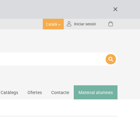
Iniciar sessió
Català
Catàlegs
Ofertes
Contacte
Material alumnes
Gimnàs
Hockey
Piscina
Protecció esportiva