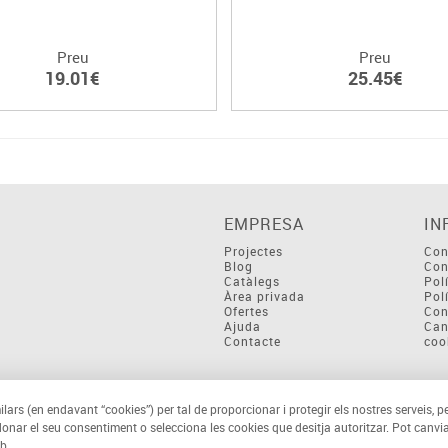
Preu
Preu
19.01€
25.45€
EMPRESA
IN
Projectes
Con
Blog
Con
Catàlegs
Pol
Àrea privada
Pol
Ofertes
Con
Ajuda
Can
Contacte
coo
ilars (en endavant “cookies”) per tal de proporcionar i protegir els nostres serveis, p
 donar el seu consentiment o selecciona les cookies que desitja autoritzar. Pot canvia
b.