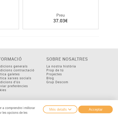
Preu
37.03€
FORMACIÓ
SOBRE NOSALTRES
dicions generals
La nostra història
dicions contractació
Prop de tú
ítica galetes
Projectes
ítica xarxes socials
Blog
dicions d'ús
Grup Descom
viar preferències
kies
er a comprendre i millorar
Més detalls
Acceptar
r les opcions de les