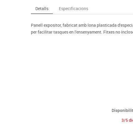
Espais compartits
Complements esportiu
ca
Videoprojecció
Detalls
Especificacions
s
Taules escolars, abatibles i polivalents
Entrenament
màtiques
Mobles escolars, casellers i cubeters
Equipament
cies
Panell expositor, fabricat amb lona plasticada d'especi
Penjadors, prestatges i taquilles
Foam
per facilitar tasques en l'ensenyament. Fitxes no inclos
Cadires, bancs i tamborets
Disponibili
3/5 di