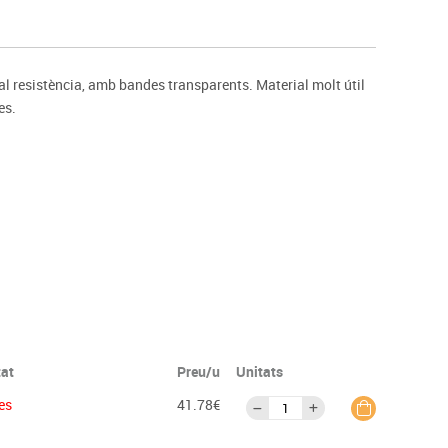
s
Psicomotricitat
Esports raqueta
Gimnàstica rítmica
al resistència, amb bandes transparents. Material molt útil
es.
tat
Preu/u
Unitats
es
41.78€