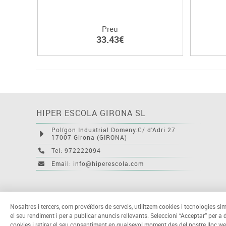
Preu
33.43€
HIPER ESCOLA GIRONA SL
Polígon Industrial Domeny.C/ d'Adri 27
17007 Girona (GIRONA)
Tel: 972222094
Email: info@hiperescola.com
Nosaltres i tercers, com proveïdors de serveis, utilitzem cookies i tecnologies sim
el seu rendiment i per a publicar anuncis rellevants. Seleccioni “Acceptar” per a
cookies i retirar el seu consentiment en qualsevol moment des del nostre lloc we