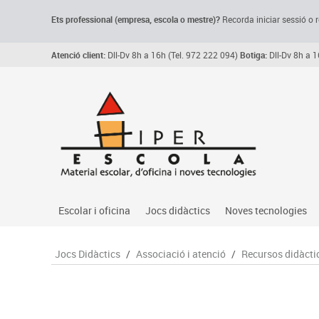
Ets professional (empresa,
escola
o mestre)
?
Recorda
iniciar sessió o r
Atenció client:
Dll-Dv 8h a 16h (Tel. 972 222 094)
Botiga:
Dll-Dv 8h a 1
Escolar i oficina
Jocs didàctics
Noves tecnologies
Arxiu, carpetes i classificadors
Primeres edats
Audio
Jocs Didàctics
/
Associació i atenció
/
Recursos didàcti
Medi 
Paper i manipulats
Espais multisensorials
Càmeres videoconfe
Assoc
Manualitats
Jocs heurístics
Cartelleria digital
Jocs
Escriptura i correcció
Motricitat fina
Connectivitat i seny
Llen