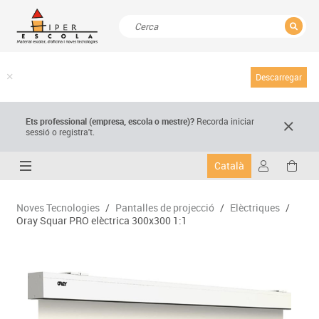
TANCAR
Resultats de la recerca
Descarregar
Ets professional (empresa,
escola
o mestre)
?
Recorda
iniciar
sessió o registra't.
Català
Noves Tecnologies
/
Pantalles de projecció
/
Elèctriques
/
Oray Squar PRO elèctrica 300x300 1:1