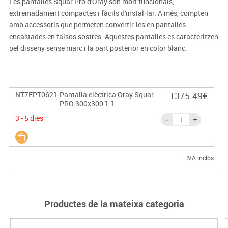
Les pantalles Squar Pro d'Oray són molt funcionals,
extremadament compactes i fàcils d'instal·lar. A més, compten
amb accessoris que permeten convertir-les en pantalles
encastades en falsos sostres. Aquestes pantalles es caracteritzen
pel disseny sense marc i la part posterior en color blanc.
NT7EPT0621
Pantalla elèctrica Oray Squar
1375.49€
PRO 300x300 1:1
3 - 5 dies
IVA inclòs
Productes de la mateixa categoria