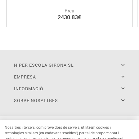
Preu
2430.83€
HIPER ESCOLA GIRONA SL
EMPRESA
INFORMACIÓ
SOBRE NOSALTRES
Nosaltres i tercers, com proveïdors de serveis, utilitzem cookies i
tecnologies similars (en endavant “cookies”) per tal de proporcionar i
protegir els nostres serveis, per a comprendre i millorar el seu rendiment i