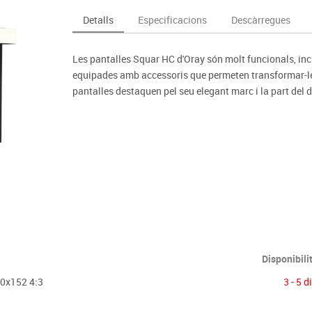
Espais compartits
Complements esportiu
ca
Videoprojecció
Detalls
Especificacions
Descàrregues
s
Taules escolars, abatibles i polivalents
Entrenament
màtiques
Mobles escolars, casellers i cubeters
Equipament
cies
Les pantalles Squar HC d'Oray són molt funcionals, incr
Penjadors, prestatges i taquilles
Foam
equipades amb accessoris que permeten transformar-le
Cadires, bancs i tamborets
pantalles destaquen pel seu elegant marc i la part del d
Disponibili
00x152 4:3
3 - 5 d