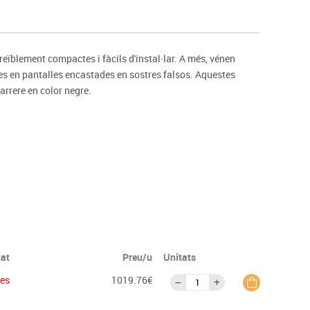
s
Psicomotricitat
Esports raqueta
Gimnàstica rítmica
eïblement compactes i fàcils d'instal·lar. A més, vénen
s en pantalles encastades en sostres falsos. Aquestes
arrere en color negre.
tat
Preu/u
Unitats
ies
1019.76€