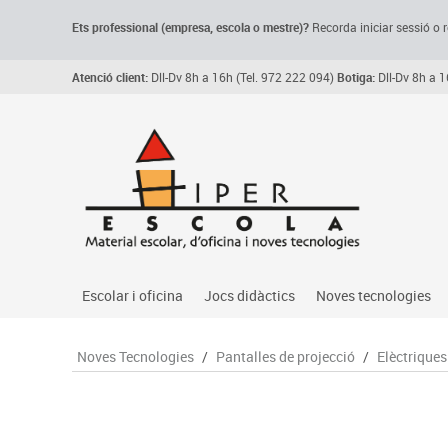
Ets professional (empresa,
escola
o mestre)
?
Recorda
iniciar sessió o r
Atenció client:
Dll-Dv 8h a 16h (Tel. 972 222 094)
Botiga:
Dll-Dv 8h a 1
Escolar i oficina
Jocs didàctics
Noves tecnologies
Arxiu, carpetes i classificadors
Primeres edats
Audio
Noves Tecnologies
/
Pantalles de projecció
/
Elèctriques
Medi 
Paper i manipulats
Espais multisensorials
Càmeres videoconfe
Assoc
Manualitats
Jocs heurístics
Cartelleria digital
Jocs
Escriptura i correcció
Motricitat fina
Connectivitat i seny
Llen