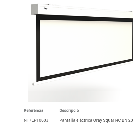
Complements d'oficina
Construccions
Mobiliari tecnològic
Músi
Plastificació, enquadernació i destrucció
Espais exteriors
Monitors interactiu
Mate
Informàtica
Psicomotricitat
Cièn
Higiene
Jocs simbòlics
Dibuix tècnic i artístic
Material escolar
Referència
Descripció
NT7EPT0603
Pantalla elèctrica Oray Squar HC BN 2