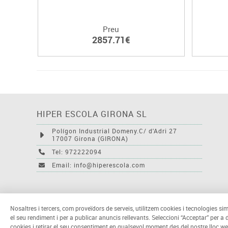
Preu
2857.71€
HIPER ESCOLA GIRONA SL
Polígon Industrial Domeny.C/ d'Adri 27
17007 Girona (GIRONA)
Tel: 972222094
Email: info@hiperescola.com
Nosaltres i tercers, com proveïdors de serveis, utilitzem cookies i tecnologies sim
el seu rendiment i per a publicar anuncis rellevants. Seleccioni “Acceptar” per a
cookies i retirar el seu consentiment en qualsevol moment des del nostre lloc we