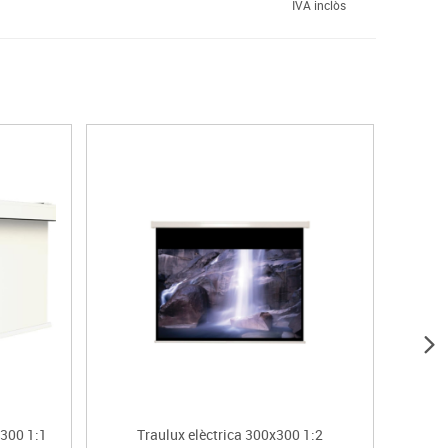
IVA inclòs
x300 1:1
Traulux elèctrica 300x300 1:2
Oray 