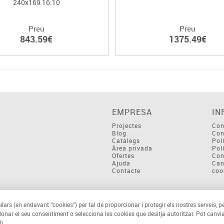
240x169 16:10
Preu
Preu
843.59€
1375.49€
EMPRESA
IN
Projectes
Con
Blog
Con
Catàlegs
Pol
Àrea privada
Pol
Ofertes
Con
Ajuda
Can
Contacte
coo
ilars (en endavant “cookies”) per tal de proporcionar i protegir els nostres serveis, p
 donar el seu consentiment o selecciona les cookies que desitja autoritzar. Pot canvia
b.