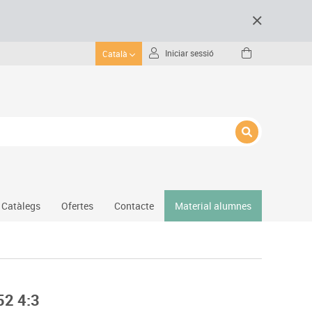
Iniciar sessió
Català
Catàlegs
Ofertes
Contacte
Material alumnes
Gimnàs
Hockey
Piscina
52 4:3
Protecció esportiva