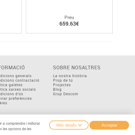
Preu
659.63€
FORMACIÓ
SOBRE NOSALTRES
dicions generals
La nostra història
dicions contractació
Prop de tú
ítica galetes
Projectes
ítica xarxes socials
Blog
dicions d'ús
Grup Descom
viar preferències
kies
er a comprendre i millorar
Més detalls
Acceptar
r les opcions de les