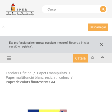
TANCAR
Resultats de la recerca
Descarregar
Ets professional (empresa,
escola
o mestre)
?
Recorda
iniciar
sessió o registra't.
Català
Escolar i Oficina
/
Paper i manipulats
/
Paper multifunció blanc, reciclat i colors
/
Paper de colors fluorescents A4