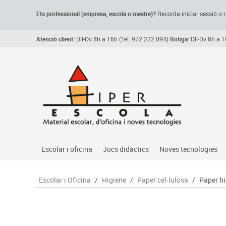
Ets professional (empresa,
escola
o mestre)
?
Recorda
iniciar sessió o r
Atenció client:
Dll-Dv 8h a 16h (Tel. 972 222 094)
Botiga:
Dll-Dv 8h a 1
Escolar i oficina
Jocs didàctics
Noves tecnologies
Arxiu, carpetes i classificadors
Primeres edats
Audio
Escolar i Oficina
/
Higiene
/
Paper cel·lulosa
/
Paper hi
Medi 
Paper i manipulats
Espais multisensorials
Càmeres videoconfe
Assoc
Manualitats
Jocs heurístics
Cartelleria digital
Jocs
Escriptura i correcció
Motricitat fina
Connectivitat i seny
Llen