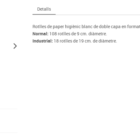
Espais compartits
Complements esportiu
ca
Videoprojecció
Detalls
s
Taules escolars, abatibles i polivalents
Entrenament
màtiques
Mobles escolars, casellers i cubeters
Equipament
cies
Rotlles de paper higiènic blanc de doble capa en forma
Penjadors, prestatges i taquilles
Foam
Normal:
108 rotlles de 9 cm. diàmetre.
Cadires, bancs i tamborets
Industrial:
18 rotlles de 19 cm. de diàmetre.