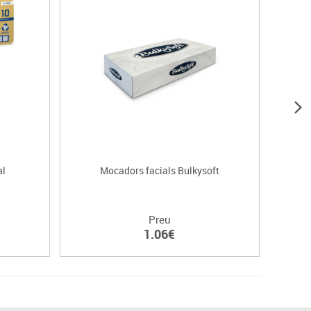
al
Mocadors facials Bulkysoft
Bo
Preu
1.06€