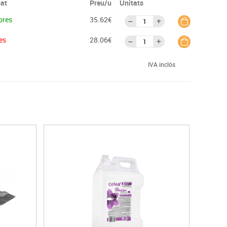
tat
Preu/u
Unitats
ores
35.62€
es
28.06€
IVA inclòs