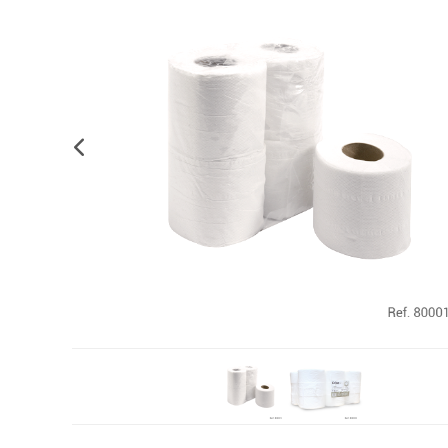
Complements d'oficina
Construccions
Mobiliari tecnològic
Músi
Plastificació, enquadernació i destrucció
Espais exteriors
Monitors interactiu
Mate
Informàtica
Psicomotricitat
Cièn
Higiene
Jocs simbòlics
Dibuix tècnic i artístic
Material escolar