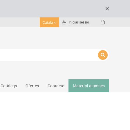
Iniciar sessió
Català
Catàlegs
Ofertes
Contacte
Material alumnes
Gimnàs
Hockey
Piscina
Protecció esportiva