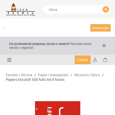
TANCAR
Resultats de la recerca
Descarregar
Ets professional (empresa,
escola
o mestre)
?
Recorda
iniciar
sessió o registra't.
Català
Escolar i Oficina
/
Paper i manipulats
/
Recanvis i blocs
/
Papers Escolofi 500 fulls A4 4 forats