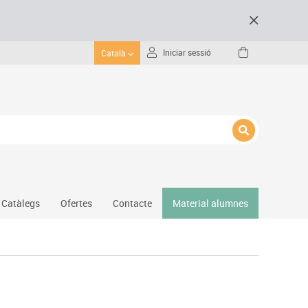
Iniciar sessió
Català
Catàlegs
Ofertes
Contacte
Material alumnes
Gimnàs
Hockey
Piscina
Protecció esportiva