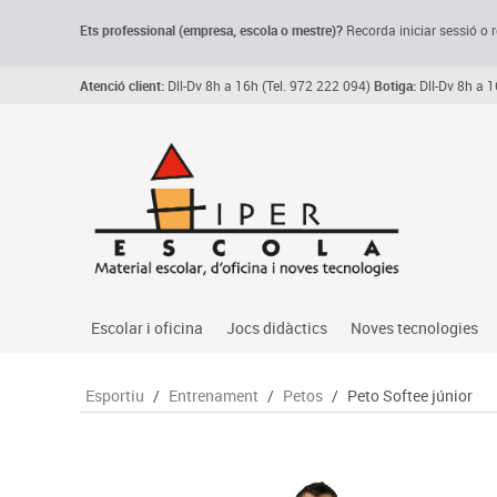
Ets professional (empresa,
escola
o mestre)
?
Recorda
iniciar sessió o r
Atenció client:
Dll-Dv 8h a 16h (Tel. 972 222 094)
Botiga:
Dll-Dv 8h a 1
Escolar i oficina
Jocs didàctics
Noves tecnologies
Arxiu, carpetes i classificadors
Primeres edats
Audio
Esportiu
/
Entrenament
/
Petos
/
Peto Softee júnior
Medi 
Paper i manipulats
Espais multisensorials
Càmeres videoconfe
Assoc
Manualitats
Jocs heurístics
Cartelleria digital
Jocs
Escriptura i correcció
Motricitat fina
Connectivitat i seny
Llen