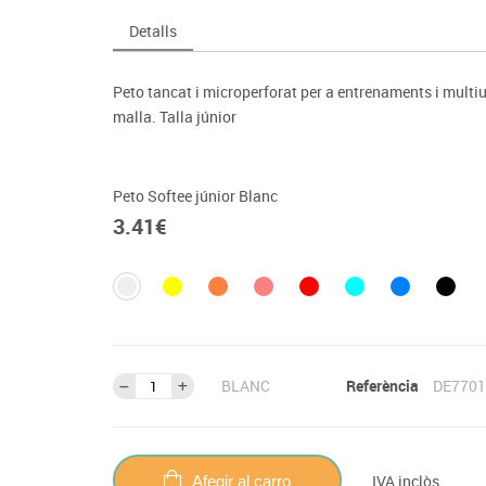
Espais compartits
Complements esportiu
ca
Videoprojecció
Detalls
s
Taules escolars, abatibles i polivalents
Entrenament
màtiques
Mobles escolars, casellers i cubeters
Equipament
cies
Peto tancat i microperforat per a entrenaments i multius
Penjadors, prestatges i taquilles
Foam
malla. Talla júnior
Cadires, bancs i tamborets
Peto Softee júnior Blanc
3.41
€
BLANC
Referència
DE7701
IVA inclòs
Afegir al carro