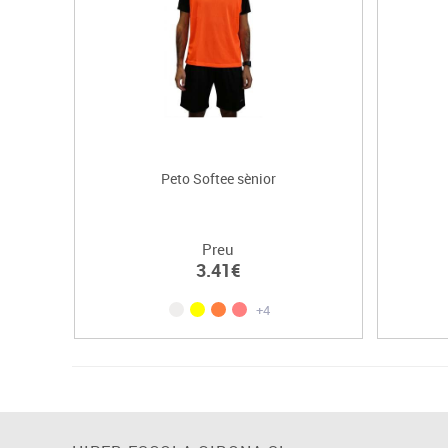
Peto Softee sènior
Preu
3.41€
+4