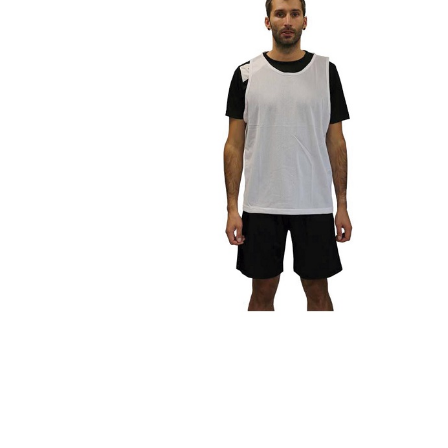
Complements d'oficina
Construccions
Mobiliari tecnològic
Músi
Plastificació, enquadernació i destrucció
Espais exteriors
Monitors interactiu
Mate
Informàtica
Psicomotricitat
Cièn
Higiene
Jocs simbòlics
Dibuix tècnic i artístic
Material escolar