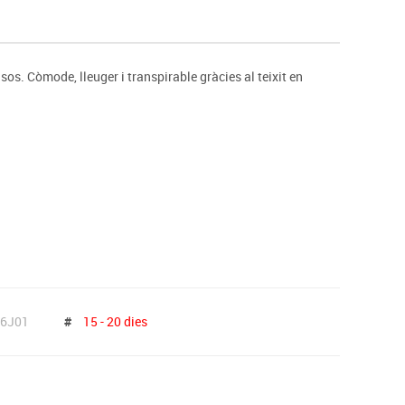
s
Psicomotricitat
Esports raqueta
Gimnàstica rítmica
os. Còmode, lleuger i transpirable gràcies al teixit en
6J01
#
15 - 20 dies