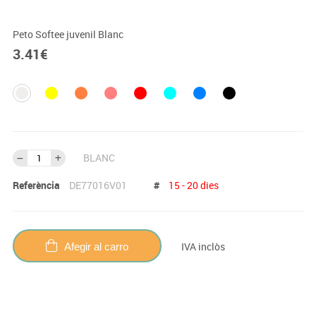
Peto Softee juvenil Blanc
3.41
€
BLANC
Referència
DE77016V01
#
15 - 20 dies
IVA inclòs
Afegir al carro