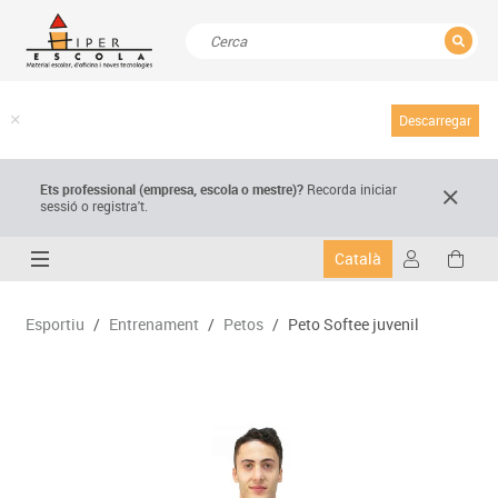
TANCAR
Resultats de la recerca
Descarregar
Ets professional (empresa,
escola
o mestre)
?
Recorda
iniciar
sessió o registra't.
Català
Esportiu
/
Entrenament
/
Petos
/
Peto Softee juvenil