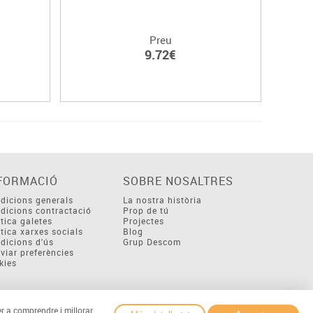
Preu
9.72€
FORMACIÓ
SOBRE NOSALTRES
dicions generals
La nostra història
dicions contractació
Prop de tú
ítica galetes
Projectes
ítica xarxes socials
Blog
dicions d'ús
Grup Descom
viar preferències
kies
er a comprendre i millorar