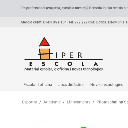
Ets professional (empresa,
escola
o mestre)
?
Recorda
iniciar sessió o r
Atenció client:
Dll-Dv 8h a 16h (Tel. 972 222 094)
Botiga:
Dll-Dv 8h a 1
Escolar i oficina
Jocs didàctics
Noves tecnologies
Arxiu, carpetes i classificadors
Primeres edats
Audio
Esportiu
/
Atletisme
/
Llançaments
/
Pilota jabalina S
Medi 
Paper i manipulats
Espais multisensorials
Càmeres videoconfe
Assoc
Manualitats
Jocs heurístics
Cartelleria digital
Jocs
Escriptura i correcció
Motricitat fina
Connectivitat i seny
Llen