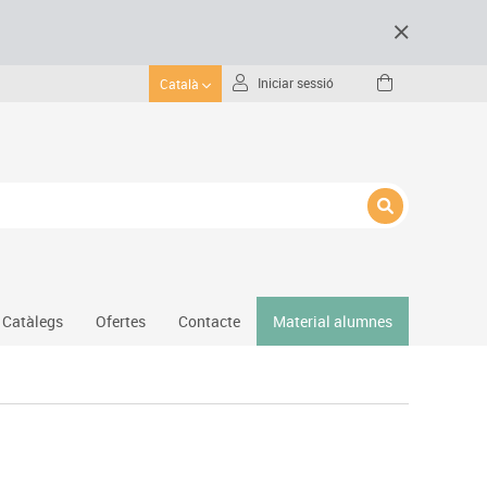
Iniciar sessió
Català
Catàlegs
Ofertes
Contacte
Material alumnes
Gimnàs
Hockey
Piscina
Protecció esportiva