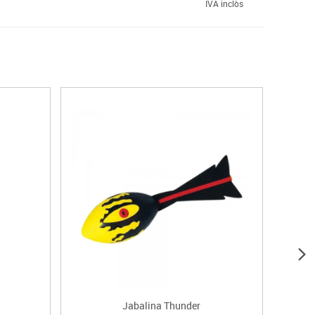
IVA inclòs
ú
Jabalina Thunder
Pes l