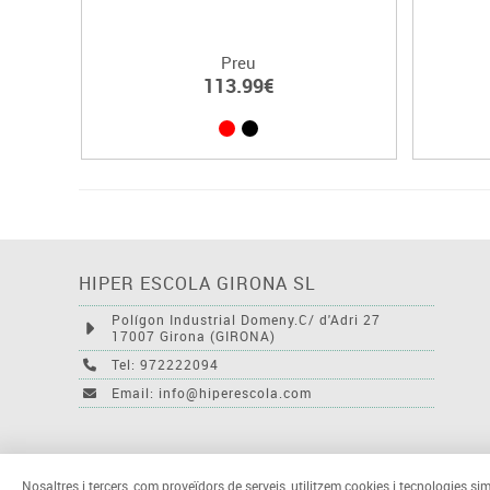
Preu
113.99€
HIPER ESCOLA GIRONA SL
Polígon Industrial Domeny.C/ d'Adri 27
17007 Girona (GIRONA)
Tel: 972222094
Email: info@hiperescola.com
Nosaltres i tercers, com proveïdors de serveis, utilitzem cookies i tecnologies sim