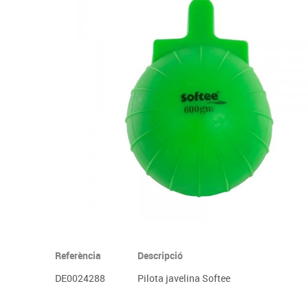
Complements d'oficina
Construccions
Mobiliari tecnològic
Músi
Plastificació, enquadernació i destrucció
Espais exteriors
Monitors interactiu
Mate
Informàtica
Psicomotricitat
Cièn
Higiene
Jocs simbòlics
Dibuix tècnic i artístic
Material escolar
Referència
Descripció
DE0024288
Pilota javelina Softee