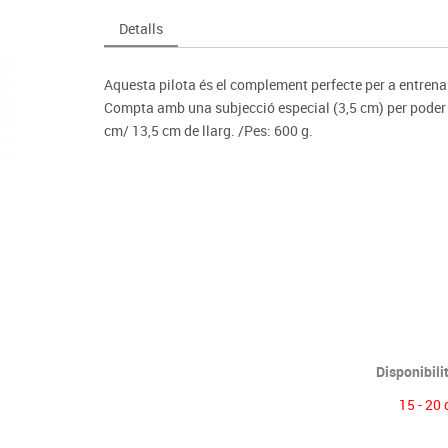
Espais compartits
Complements esportiu
ca
Videoprojecció
Detalls
s
Taules escolars, abatibles i polivalents
Entrenament
màtiques
Mobles escolars, casellers i cubeters
Equipament
cies
Aquesta pilota és el complement perfecte per a entrenamen
Penjadors, prestatges i taquilles
Foam
Compta amb una subjecció especial (3,5 cm) per poder l
Cadires, bancs i tamborets
cm/ 13,5 cm de llarg. /Pes: 600 g.
Disponibili
15 - 20 