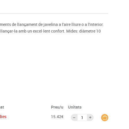
s
Psicomotricitat
Esports raqueta
Gimnàstica rítmica
ts de llançament de javelina a l'aire lliure o a l'interior.
lançar-la amb un excel·lent confort. Mides: diàmetre 10
tat
Preu/u
Unitats
dies
15.42€