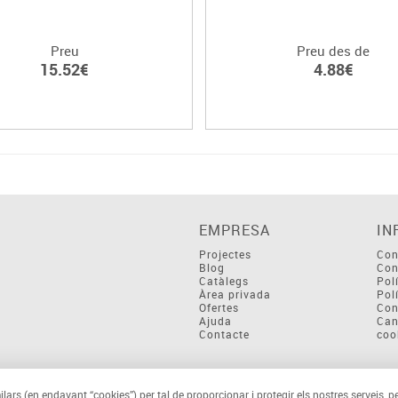
Preu
Preu des de
15.52€
4.88€
EMPRESA
IN
Projectes
Con
Blog
Con
Catàlegs
Pol
Àrea privada
Pol
Ofertes
Con
Ajuda
Can
Contacte
coo
ilars (en endavant “cookies”) per tal de proporcionar i protegir els nostres serveis, p