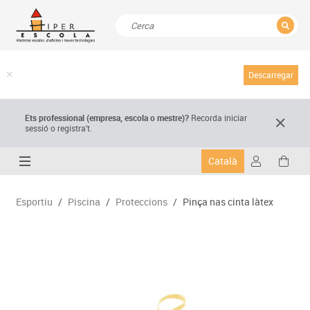
TANCAR
Resultats de la recerca
Descarregar
Ets professional (empresa,
escola
o mestre)
?
Recorda
iniciar
sessió o registra't.
Català
Esportiu
/
Piscina
/
Proteccions
/
Pinça nas cinta làtex