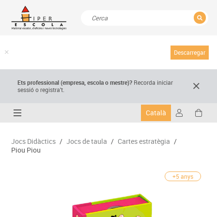
TANCAR
Resultats de la recerca
Descarregar
Ets professional (empresa,
escola
o mestre)
?
Recorda
iniciar
sessió o registra't.
Català
Jocs Didàctics
/
Jocs de taula
/
Cartes estratègia
/
Piou Piou
+5 anys