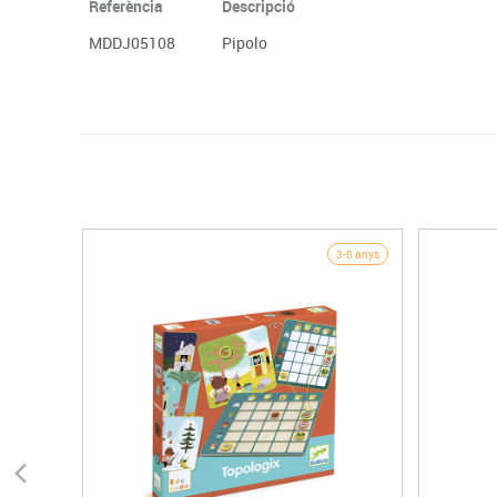
Referència
Descripció
MDDJ05108
Pipolo
3-5 anys