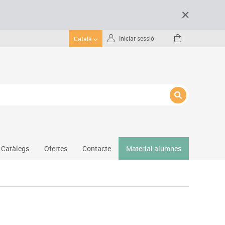
Iniciar sessió
Català
Catàlegs
Ofertes
Contacte
Material alumnes
Gimnàs
Hockey
Piscina
Protecció esportiva