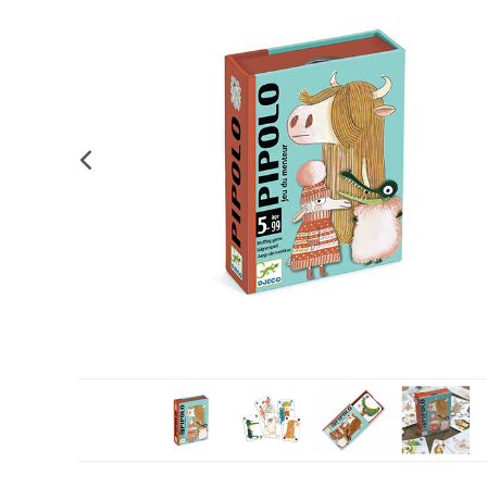
Complements d'oficina
Construccions
Mobiliari tecnològic
Músi
Plastificació, enquadernació i destrucció
Espais exteriors
Monitors interactiu
Mate
Informàtica
Psicomotricitat
Cièn
Higiene
Jocs simbòlics
Dibuix tècnic i artístic
Material escolar