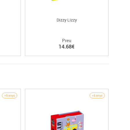
Dizzy Lizzy
Preu
14.68€
+5 anys
+5 anys