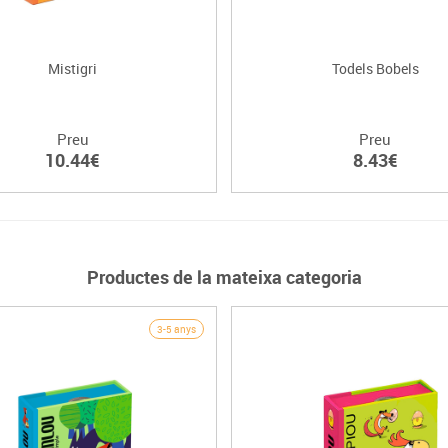
Mistigri
Todels Bobels
Preu
Preu
10.44€
8.43€
Productes de la mateixa categoria
3-5 anys