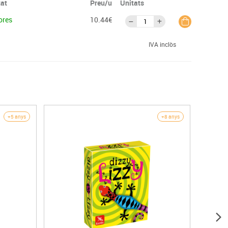
tat
Preu/u
Unitats
ores
10.44€
IVA inclòs
+5 anys
+8 anys