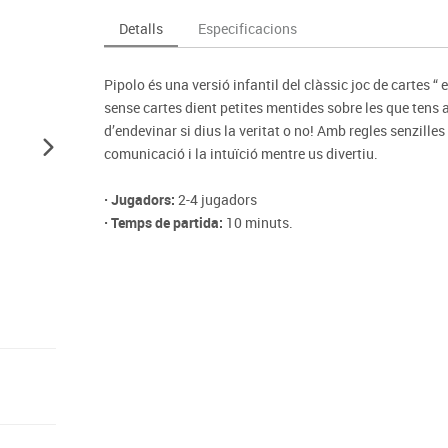
Espais compartits
Complements esportiu
ca
Videoprojecció
Detalls
Especificacions
s
Taules escolars, abatibles i polivalents
Entrenament
màtiques
Mobles escolars, casellers i cubeters
Equipament
cies
Pipolo és una versió infantil del clàssic joc de cartes “ 
Penjadors, prestatges i taquilles
Foam
sense cartes dient petites mentides sobre les que tens 
Cadires, bancs i tamborets
d’endevinar si dius la veritat o no! Amb regles senzilles 
comunicació i la intuïció mentre us divertiu.
· Jugadors:
2-4 jugadors
· Temps de partida:
10 minuts.