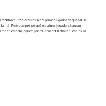
s
Psicomotricitat
Esports raqueta
Gimnàstica rítmica
el mentider”. L’objectiu és ser el primer jugador en quedar-se
a la mà. Però compte, perquè els altres jugadors hauran
i molta emoció, aquest joc és ideal per treballar l’enginy, la