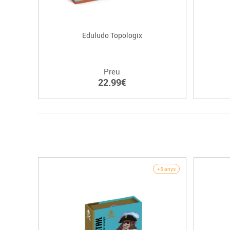
Eduludo Topologix
Preu
22.99€
+5 anys