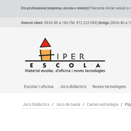
Ets professional (empresa,
escola
o mestre)
?
Recorda
iniciar sessió o r
Atenció client:
Dll-Dv 8h a 16h (Tel. 972 222 094)
Botiga:
Dll-Dv 8h a 1
Escolar i oficina
Jocs didàctics
Noves tecnologies
Arxiu, carpetes i classificadors
Primeres edats
Audio
Jocs Didàctics
/
Jocs de taula
/
Cartes estratègia
/
Pip
Medi 
Paper i manipulats
Espais multisensorials
Càmeres videoconfe
Assoc
Manualitats
Jocs heurístics
Cartelleria digital
Jocs
Escriptura i correcció
Motricitat fina
Connectivitat i seny
Llen