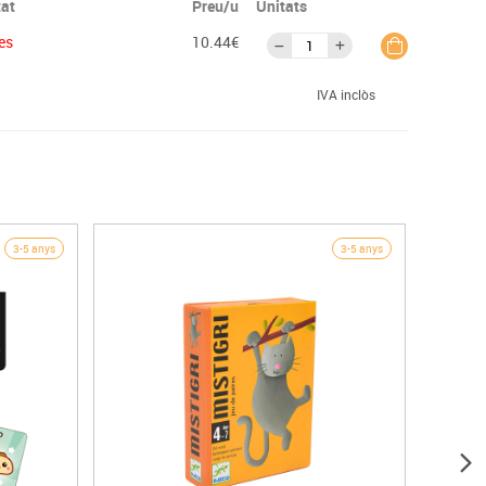
tat
Preu/u
Unitats
es
10.44€
IVA inclòs
3-5 anys
3-5 anys