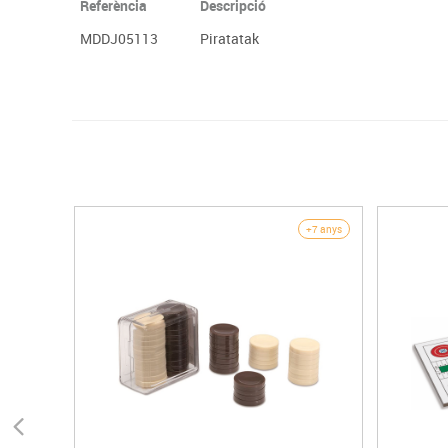
Referència
Descripció
MDDJ05113
Piratatak
+7 anys