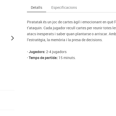
Espais compartits
Complements esportiu
ca
Videoprojecció
Detalls
Especificacions
s
Taules escolars, abatibles i polivalents
Entrenament
màtiques
Mobles escolars, casellers i cubeters
Equipament
cies
Piratatak és un joc de cartes àgil i emocionant en què l’
Penjadors, prestatges i taquilles
Foam
t’ataquin. Cada jugador recull cartes per reunir totes 
Cadires, bancs i tamborets
atacs inesperats i saber quan plantarse o arriscar. Amb r
l’estratègia, la memòria i la presa de decisions.
· Jugadors:
2-4 jugadors
· Temps de partida:
15 minuts.