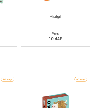
Mistigri
Preu
10.44€
3-5 anys
+5 anys