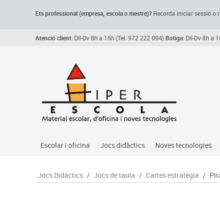
Ets professional (empresa,
escola
o mestre)
?
Recorda
iniciar sessió o r
Atenció client:
Dll-Dv 8h a 16h (Tel. 972 222 094)
Botiga:
Dll-Dv 8h a 1
Escolar i oficina
Jocs didàctics
Noves tecnologies
Arxiu, carpetes i classificadors
Primeres edats
Audio
Jocs Didàctics
/
Jocs de taula
/
Cartes estratègia
/
Pir
Medi 
Paper i manipulats
Espais multisensorials
Càmeres videoconfe
Assoc
Manualitats
Jocs heurístics
Cartelleria digital
Jocs
Escriptura i correcció
Motricitat fina
Connectivitat i seny
Llen