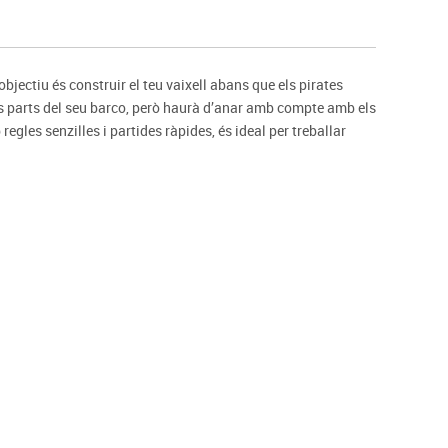
s
Psicomotricitat
Esports raqueta
Gimnàstica rítmica
objectiu és construir el teu vaixell abans que els pirates
les parts del seu barco, però haurà d’anar amb compte amb els
egles senzilles i partides ràpides, és ideal per treballar