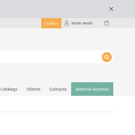
Iniciar sessió
Català
Catàlegs
Ofertes
Contacte
Material alumnes
Gimnàs
Hockey
Piscina
Protecció esportiva