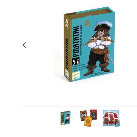
Complements d'oficina
Construccions
Mobiliari tecnològic
Músi
Plastificació, enquadernació i destrucció
Espais exteriors
Monitors interactiu
Mate
Informàtica
Psicomotricitat
Cièn
Higiene
Jocs simbòlics
Dibuix tècnic i artístic
Material escolar