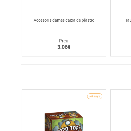
Accesoris dames caixa de plàstic
Tau
Preu
3.06€
+6 anys