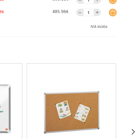
es
485.96€
IVA inclòs