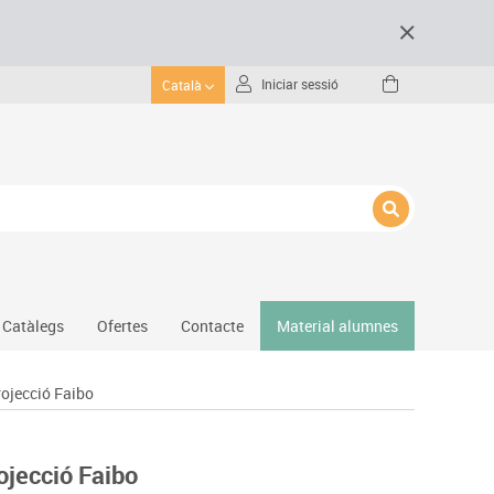
Iniciar sessió
Català
Catàlegs
Ofertes
Contacte
Material alumnes
rojecció Faibo
Gimnàs
Hockey
Piscina
rojecció Faibo
Protecció esportiva