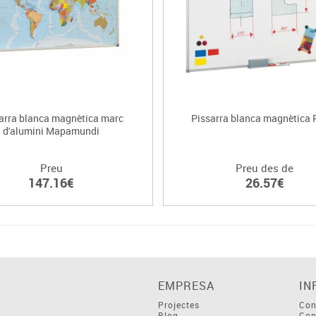
arra blanca magnètica marc
Pissarra blanca magnètica 
d'alumini Mapamundi
Preu
Preu des de
147.16€
26.57€
EMPRESA
IN
Projectes
Con
Blog
Con