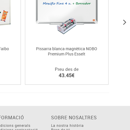
Faibo
Pissarra blanca magnètica NOBO
Pi
Premium Plus Esselt
Preu des de
43.45€
FORMACIÓ
SOBRE NOSALTRES
dicions generals
La nostra història
dicions contractació
Prop de tú