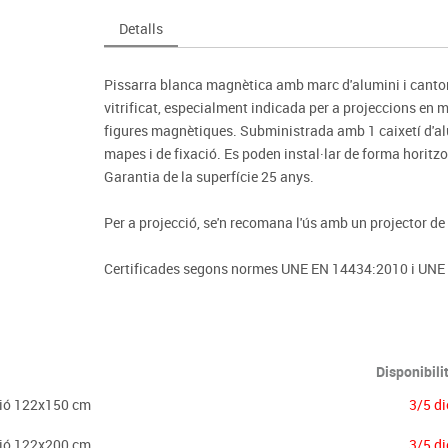
Espais compartits
Complements esportiu
ca
Videoprojecció
Detalls
s
Taules escolars, abatibles i polivalents
Entrenament
màtiques
Mobles escolars, casellers i cubeters
Equipament
cies
Pissarra blanca magnètica amb marc d'alumini i cantone
Penjadors, prestatges i taquilles
Foam
vitrificat, especialment indicada per a projeccions en m
Cadires, bancs i tamborets
figures magnètiques. Subministrada amb 1 caixetí d'alum
mapes i de fixació. Es poden instal·lar de forma horitzo
Garantia de la superfície 25 anys.
Per a projecció, se'n recomana l'ús amb un projector de c
Certificades segons normes UNE EN 14434:2010 i UNE
Disponibili
ció 122x150 cm
3/5 di
ció 122x200 cm
3/5 di