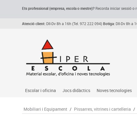
Ets professional (empresa,
escola
o mestre)
?
Recorda
iniciar sessió o r
Atenció client:
Dll-Dv 8h a 16h (Tel. 972 222 094)
Botiga:
Dll-Dv 8h a 1
Escolar i oficina
Jocs didàctics
Noves tecnologies
Arxiu, carpetes i classificadors
Primeres edats
Audio
Mobiliari i Equipament
/
Pissarres, vitrines i cartelleria
/
Medi 
Paper i manipulats
Espais multisensorials
Càmeres videoconfe
Assoc
Manualitats
Jocs heurístics
Cartelleria digital
Jocs
Escriptura i correcció
Motricitat fina
Connectivitat i seny
Llen