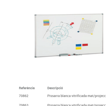
Complements d'oficina
Construccions
Mobiliari tecnològic
Músi
Plastificació, enquadernació i destrucció
Espais exteriors
Monitors interactiu
Mate
Informàtica
Psicomotricitat
Cièn
Higiene
Jocs simbòlics
Dibuix tècnic i artístic
Material escolar
Referència
Descripció
70862
Pissarra blanca vitrificada mat/projec
70863
Pissarra blanca vitrificada mat/projec