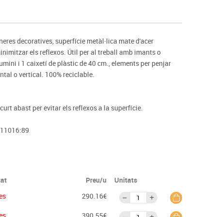
s
Psicomotricitat
Esports raqueta
Gimnàstica rítmica
res decoratives, superfície metàl·lica mate d'acer
inimitzar els reflexos. Útil per al treball amb imants o
ini i 1 caixetí de plàstic de 40 cm., elements per penjar
ntal o vertical. 100% reciclable.
urt abast per evitar els reflexos a la superfície.
 11016:89
tat
Preu/u
Unitats
es
290.16€
es
390.55€