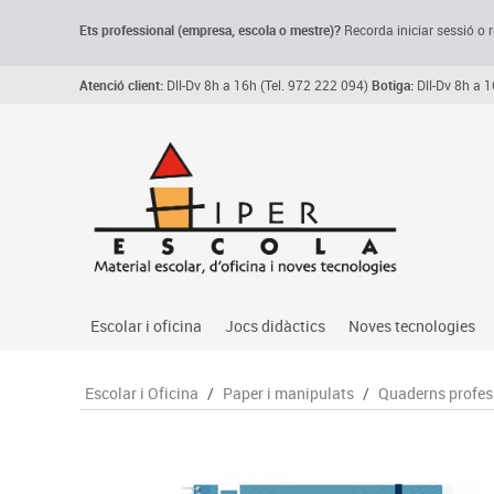
Ets professional (empresa,
escola
o mestre)
?
Recorda
iniciar sessió o r
Atenció client:
Dll-Dv 8h a 16h (Tel. 972 222 094)
Botiga:
Dll-Dv 8h a 1
Escolar i oficina
Jocs didàctics
Noves tecnologies
Arxiu, carpetes i classificadors
Primeres edats
Audio
Escolar i Oficina
/
Paper i manipulats
/
Quaderns profes
Medi 
Paper i manipulats
Espais multisensorials
Càmeres videoconfe
Assoc
Manualitats
Jocs heurístics
Cartelleria digital
Jocs
Escriptura i correcció
Motricitat fina
Connectivitat i seny
Llen