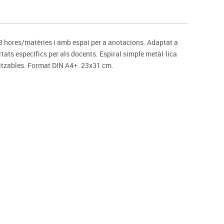
s
Psicomotricitat
Esports raqueta
Gimnàstica rítmica
 8 hores/matèries i amb espai per a anotacions. Adaptat a
ats específics per als docents. Espiral simple metàl·lica
alitzables. Format DIN A4+. 23x31 cm.