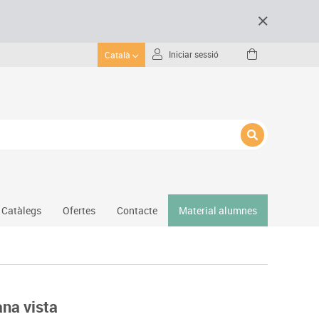
Iniciar sessió
Català
Catàlegs
Ofertes
Contacte
Material alumnes
Gimnàs
Hockey
Piscina
na vista
Protecció esportiva