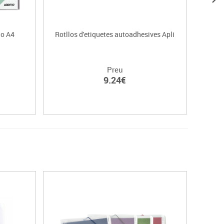
io A4
Rotllos d'etiquetes autoadhesives Apli
Llibr
Preu
9.24€