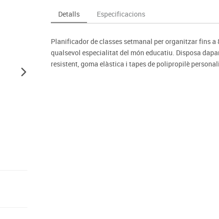
Espais compartits
Complements esportiu
ca
Videoprojecció
Detalls
Especificacions
s
Taules escolars, abatibles i polivalents
Entrenament
màtiques
Mobles escolars, casellers i cubeters
Equipament
cies
Planificador de classes setmanal per organitzar fins a
Penjadors, prestatges i taquilles
Foam
qualsevol especialitat del món educatiu. Disposa dapart
Cadires, bancs i tamborets
resistent, goma elàstica i tapes de polipropilè person