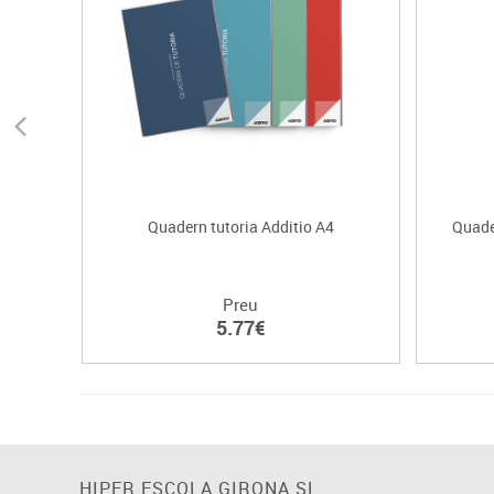
Quadern tutoria Additio A4
Quader
Preu
5.77€
HIPER ESCOLA GIRONA SL