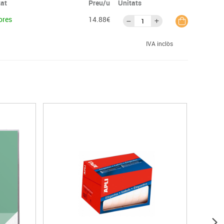
tat
Preu/u
Unitats
ores
14.88€
IVA inclòs