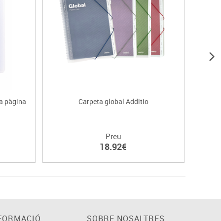
ia pàgina
Carpeta global Additio
Quad
Preu
18.92€
FORMACIÓ
SOBRE NOSALTRES