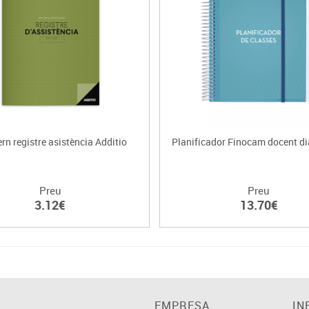
n registre asistència Additio
Planificador Finocam docent d
Preu
Preu
3.12€
13.70€
EMPRESA
IN