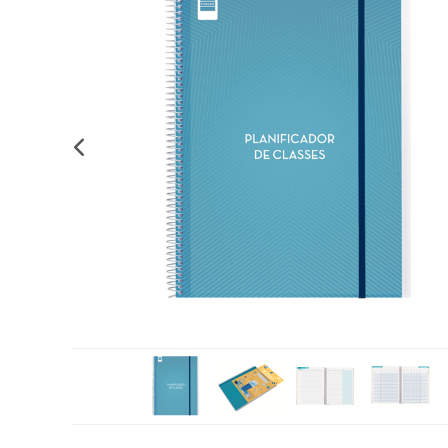
Complements d'oficina
Construccions
Mobiliari tecnològic
Músi
Plastificació, enquadernació i destrucció
Espais exteriors
Monitors interactiu
Mate
Informàtica
Psicomotricitat
Cièn
Higiene
Jocs simbòlics
Dibuix tècnic i artístic
Material escolar