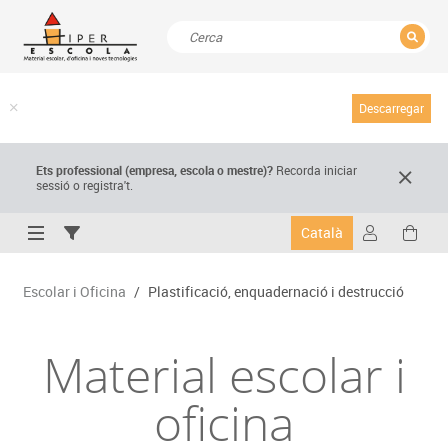
TANCAR
Resultats de la recerca
Descarregar
Ets professional (empresa,
escola
o mestre)
?
Recorda
iniciar
sessió o registra't.
Català
Escolar i Oficina
/
Plastificació, enquadernació i destrucció
Material escolar i
oficina