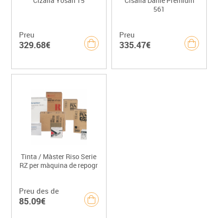
Cizalla Yosan 15
Cisalla Dahle Premium
561
Preu
Preu
329.68€
335.47€
Tinta / Màster Riso Serie
RZ per màquina de repogr
Preu des de
85.09€