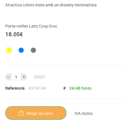
Atractius colors mate amb un disseny minimalista.
Porta-rotlles Leitz Cosy Groc
18.05
€
GROC
Referència
43747-04
#
24/48 hores
IVA inclòs
Afegir al carro