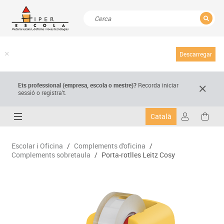
TANCAR
Resultats de la recerca
Descarregar
Ets professional (empresa,
escola
o mestre)
?
Recorda
iniciar
sessió o registra't.
Català
Escolar i Oficina
/
Complements d'oficina
/
Complements sobretaula
/
Porta-rotlles Leitz Cosy