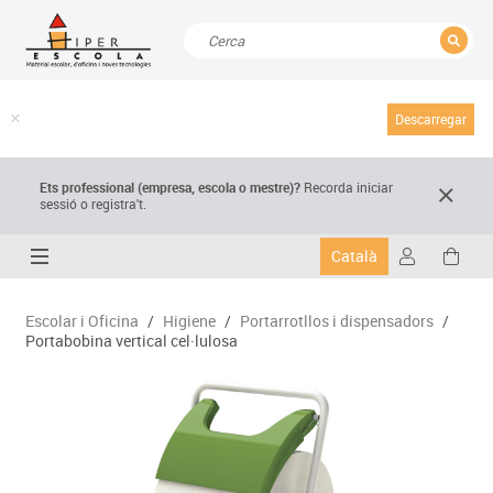
TANCAR
Resultats de la recerca
Descarregar
Ets professional (empresa,
escola
o mestre)
?
Recorda
iniciar
sessió o registra't.
Català
Escolar i Oficina
/
Higiene
/
Portarrotllos i dispensadors
/
Portabobina vertical cel·lulosa