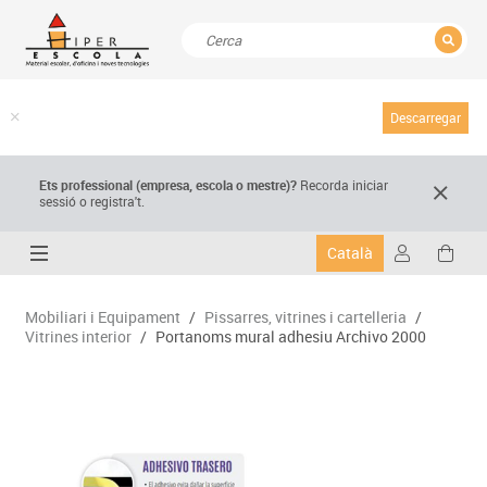
TANCAR
Resultats de la recerca
Descarregar
Ets professional (empresa,
escola
o mestre)
?
Recorda
iniciar
sessió o registra't.
Català
Mobiliari i Equipament
/
Pissarres, vitrines i cartelleria
/
Vitrines interior
/
Portanoms mural adhesiu Archivo 2000