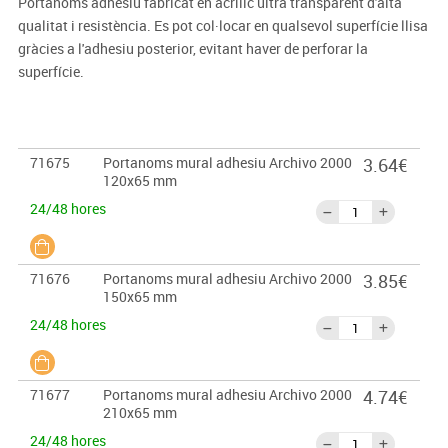
Portanoms adhesiu fabricat en acrílic ultra transparent d'alta
qualitat i resistència. Es pot col·locar en qualsevol superfície llisa
gràcies a l'adhesiu posterior, evitant haver de perforar la
superfície.
71675
Portanoms mural adhesiu Archivo 2000
3.64€
120x65 mm
24/48 hores
71676
Portanoms mural adhesiu Archivo 2000
3.85€
150x65 mm
24/48 hores
71677
Portanoms mural adhesiu Archivo 2000
4.74€
210x65 mm
24/48 hores