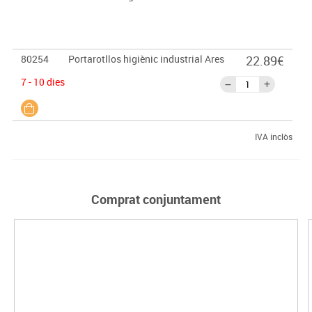
80254
Portarotllos higiènic industrial Ares
22.89€
7 - 10 dies
IVA inclòs
Comprat conjuntament