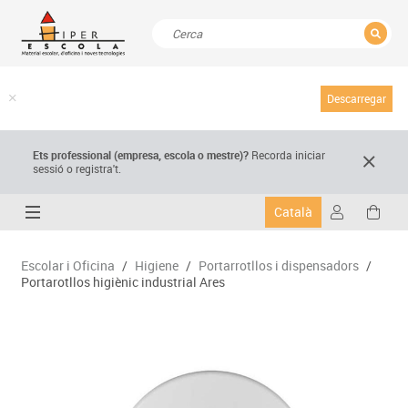
TANCAR
Resultats de la recerca
Descarregar
Ets professional (empresa,
escola
o mestre)
?
Recorda
iniciar
sessió o registra't.
Català
Escolar i Oficina
/
Higiene
/
Portarrotllos i dispensadors
/
Portarotllos higiènic industrial Ares