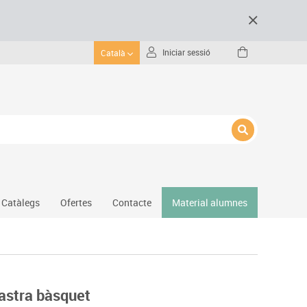
Iniciar sessió
Català
Catàlegs
Ofertes
Contacte
Material alumnes
Gimnàs
Hockey
Piscina
nastra bàsquet
Protecció esportiva