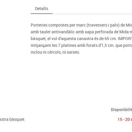
Espais compartits
Complements esportiu
ca
Videoprojecció
Detalls
s
Taules escolars, abatibles i polivalents
Entrenament
màtiques
Mobles escolars, casellers i cubeters
Equipament
cies
Porteries compostes per marc (travessers i pals) de Mid
Penjadors, prestatges i taquilles
Foam
amb tauler antivandàlic amb xapa perforada de Mida mi
Cadires, bancs i tamborets
bàsquet, el vol d'aquesta canastra és de 65 cm. IMPORTA
mitjançant les 7 platines amb forats d'1,5 cm. que port
inclou ni cèrcols, ni xarxes.
Disponibili
nastra bàsquet
15 - 20 