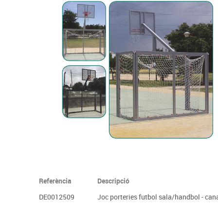
Complements d'oficina
Construccions
Mobiliari tecnològic
Músi
Plastificació, enquadernació i destrucció
Espais exteriors
Monitors interactiu
Mate
Informàtica
Psicomotricitat
Cièn
Higiene
Jocs simbòlics
Dibuix tècnic i artístic
Material escolar
Referència
Descripció
DE0012509
Joc porteries futbol sala/handbol - ca