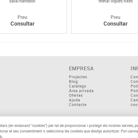
sala/handbol
metàl·liques fixes
Preu
Preu
Consultar
Consultar
EMPRESA
IN
Projectes
Con
Blog
Con
Catàlegs
Pol
Àrea privada
Pol
Ofertes
Con
Ajuda
Can
Contacte
coo
ilars (en endavant “cookies”) per tal de proporcionar i protegir els nostres serveis, p
 donar el seu consentiment o selecciona les cookies que desitja autoritzar. Pot canvia
b.