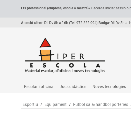
Ets professional (empresa,
escola
o mestre)
?
Recorda
iniciar sessió o r
Atenció client:
Dll-Dv 8h a 16h (Tel. 972 222 094)
Botiga:
Dll-Dv 8h a 1
Escolar i oficina
Jocs didàctics
Noves tecnologies
Arxiu, carpetes i classificadors
Primeres edats
Audio
Esportiu
/
Equipament
/
Futbol sala/handbol porteries
Medi 
Paper i manipulats
Espais multisensorials
Càmeres videoconfe
Assoc
Manualitats
Jocs heurístics
Cartelleria digital
Jocs
Escriptura i correcció
Motricitat fina
Connectivitat i seny
Llen