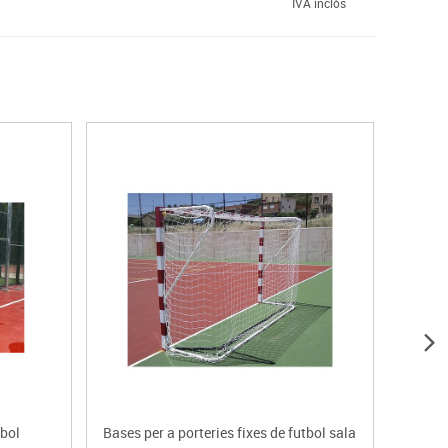
IVA inclòs
dbol
Bases per a porteries fixes de futbol sala
P