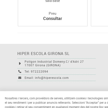
sala base
Preu
Consultar
HIPER ESCOLA GIRONA SL
Polígon Industrial Domeny.C/ d'Adri 27
17007 Girona (GIRONA)
Tel: 972222094
Email: info@hiperescola.com
Nosaltres i tercers, com proveïdors de serveis, utilitzem cookies i tecnologies sim
el seu rendiment i per a publicar anuncis rellevants. Seleccioni “Acceptar” per a
cookies i retirar el seu consentiment en qualsevol moment des del nostre lloc we