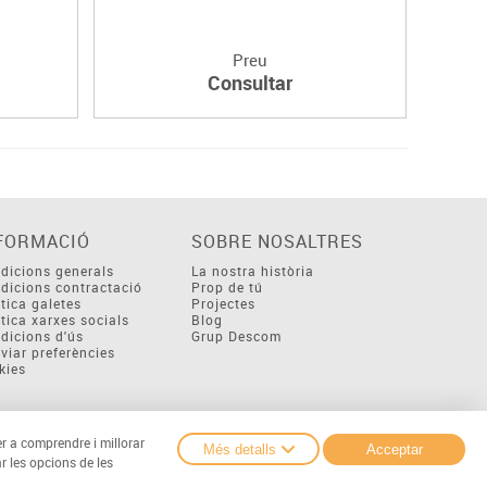
Preu
Consultar
FORMACIÓ
SOBRE NOSALTRES
dicions generals
La nostra història
dicions contractació
Prop de tú
ítica galetes
Projectes
ítica xarxes socials
Blog
dicions d'ús
Grup Descom
viar preferències
kies
er a comprendre i millorar
Més detalls
Acceptar
r les opcions de les