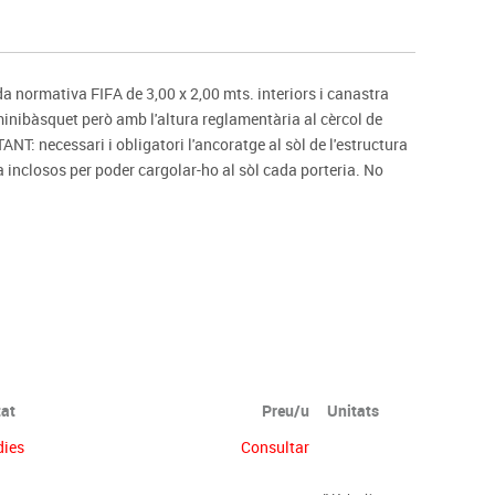
s
Psicomotricitat
Esports raqueta
Gimnàstica rítmica
a normativa FIFA de 3,00 x 2,00 mts. interiors i canastra
nibàsquet però amb l'altura reglamentària al cèrcol de
NT: necessari i obligatori l'ancoratge al sòl de l'estructura
a inclosos per poder cargolar-ho al sòl cada porteria. No
tat
Preu/u
Unitats
dies
Consultar