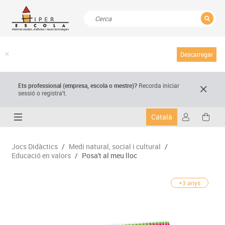
TANCAR
Resultats de la recerca
Descarregar
Ets professional (empresa,
escola
o mestre)
?
Recorda
iniciar
sessió o registra't.
Català
Jocs Didàctics
/
Medi natural, social i cultural
/
Educació en valors
/
Posa't al meu lloc
+3 anys