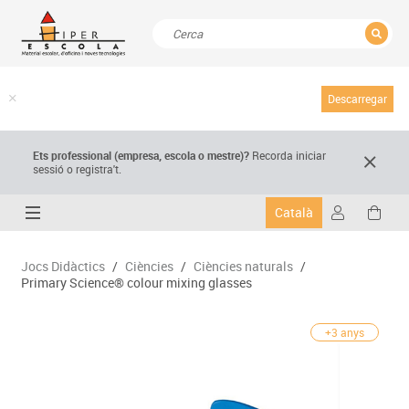
TANCAR
Resultats de la recerca
Descarregar
Ets professional (empresa,
escola
o mestre)
?
Recorda
iniciar
sessió o registra't.
Català
Jocs Didàctics
/
Ciències
/
Ciències naturals
/
Primary Science® colour mixing glasses
+3 anys