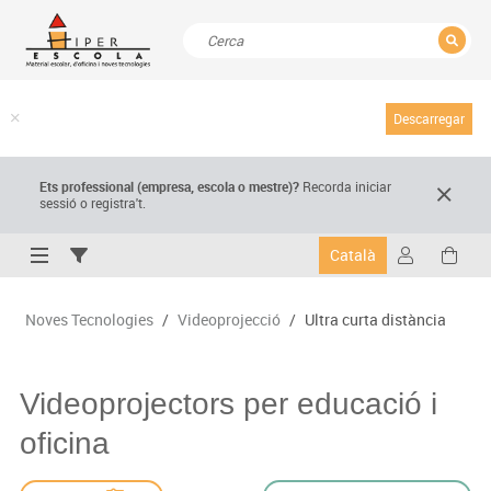
TANCAR
Resultats de la recerca
Descarregar
Ets professional (empresa,
escola
o mestre)
?
Recorda
iniciar
sessió o registra't.
Català
Noves Tecnologies
/
Videoprojecció
/
Ultra curta distància
Videoprojectors per educació i
oficina