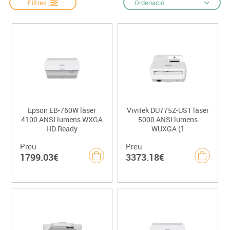
Filtres
Ordenació
Epson EB-760W làser
Vivitek DU775Z-UST làser
4100 ANSI lumens WXGA
5000 ANSI lumens
HD Ready
WUXGA (1
Preu
Preu
1799.03€
3373.18€