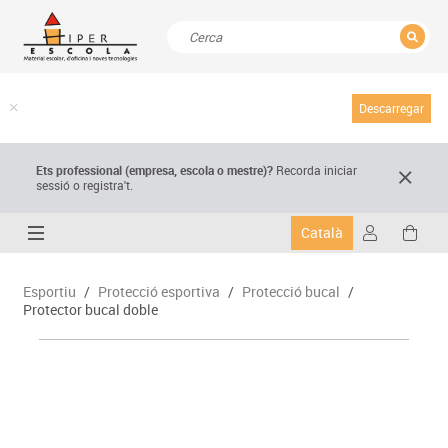
TANCAR
Resultats de la recerca
Descarregar
Ets professional (empresa,
escola
o mestre)
?
Recorda
iniciar
sessió o registra't.
Català
Esportiu
/
Protecció esportiva
/
Protecció bucal
/
Protector bucal doble