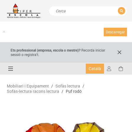
TANCAR
Resultats de la recerca
Descarregar
Ets professional (empresa,
escola
o mestre)
?
Recorda
iniciar
sessió o registra't.
Català
Mobiliari i Equipament
/
Sofàs lectura
/
Sofàs-lectura racons lectura
/
Puf rodó