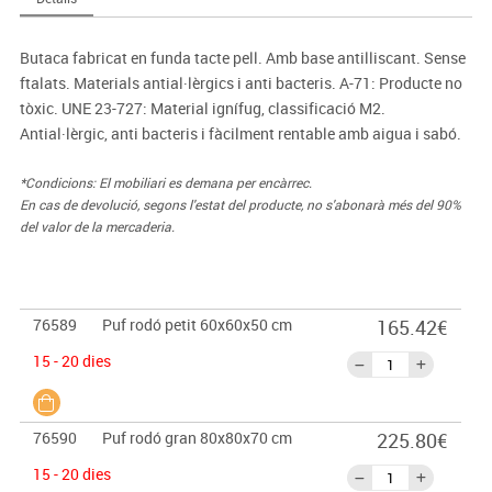
Butaca fabricat en funda tacte pell. Amb base antilliscant. Sense
ftalats. Materials antial·lèrgics i anti bacteris. A-71: Producte no
tòxic. UNE 23-727: Material ignífug, classificació M2.
Antial·lèrgic, anti bacteris i fàcilment rentable amb aigua i sabó.
*Condicions: El mobiliari es demana per encàrrec.
En cas de devolució, segons l'estat del producte, no s'abonarà més del 90%
del valor de la mercaderia.
76589
Puf rodó petit 60x60x50 cm
165.42€
15 - 20 dies
76590
Puf rodó gran 80x80x70 cm
225.80€
15 - 20 dies