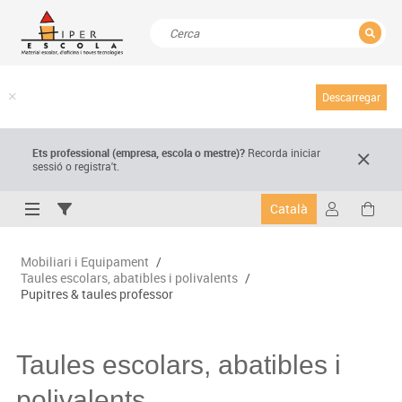
TANCAR
Resultats de la recerca
Descarregar
Ets professional (empresa,
escola
o mestre)
?
Recorda
iniciar
sessió o registra't.
Català
Mobiliari i Equipament
/
Taules escolars, abatibles i polivalents
/
Pupitres & taules professor
Taules escolars, abatibles i
polivalents