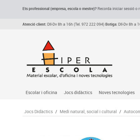
Ets professional (empresa,
escola
o mestre)
?
Recorda
iniciar sessió o r
Atenció client:
Dll-Dv 8h a 16h (Tel. 972 222 094)
Botiga:
Dll-Dv 8h a 1
Escolar i oficina
Jocs didàctics
Noves tecnologies
Arxiu, carpetes i classificadors
Primeres edats
Audio
Jocs Didàctics
/
Medi natural, social i cultural
/
Autocon
Medi 
Paper i manipulats
Espais multisensorials
Càmeres videoconfe
Assoc
Manualitats
Jocs heurístics
Cartelleria digital
Jocs
Escriptura i correcció
Motricitat fina
Connectivitat i seny
Llen