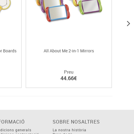
or Boards
All About Me 2-in-1 Mirrors
Preu
44.66€
FORMACIÓ
SOBRE NOSALTRES
dicions generals
La nostra història