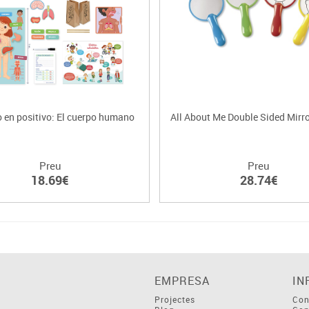
 en positivo: El cuerpo humano
All About Me Double Sided Mirr
Preu
Preu
18.69€
28.74€
EMPRESA
IN
Projectes
Con