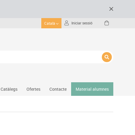
Iniciar sessió
Català
Catàlegs
Ofertes
Contacte
Material alumnes
Gimnàs
Hockey
Piscina
Protecció esportiva