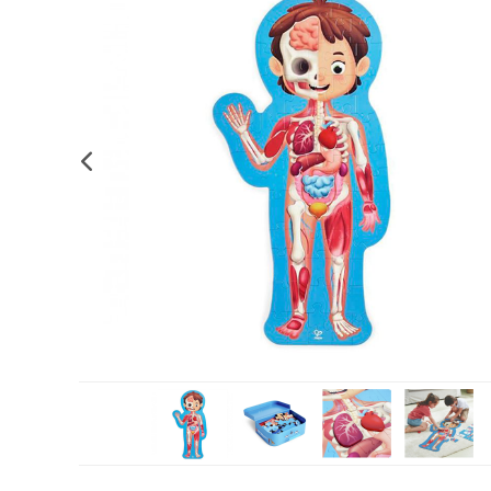
Complements d'oficina
Construccions
Mobiliari tecnològic
Músi
Plastificació, enquadernació i destrucció
Espais exteriors
Monitors interactiu
Mate
Informàtica
Psicomotricitat
Cièn
Higiene
Jocs simbòlics
Dibuix tècnic i artístic
Material escolar