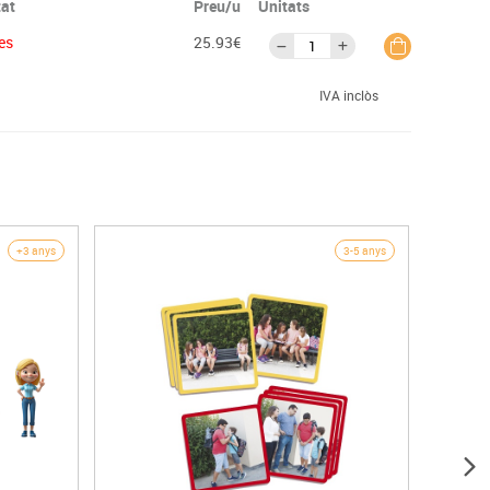
tat
Preu/u
Unitats
es
25.93€
IVA inclòs
+3 anys
3-5 anys