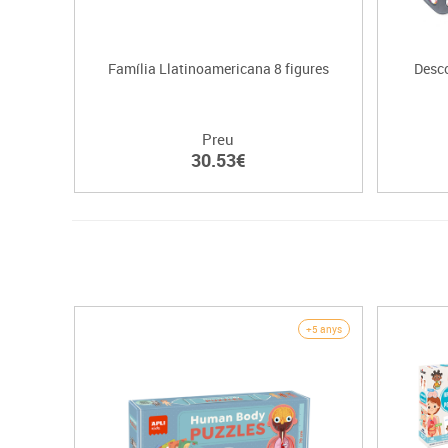
Família Llatinoamericana 8 figures
Desco
Preu
30.53€
+5 anys