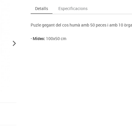
Espais compartits
Complements esportiu
ca
Videoprojecció
Detalls
Especificacions
s
Taules escolars, abatibles i polivalents
Entrenament
màtiques
Mobles escolars, casellers i cubeters
Equipament
cies
Puzle gegant del cos humà amb 50 peces i amb 10 òrgan
Penjadors, prestatges i taquilles
Foam
Cadires, bancs i tamborets
· Mides:
100x50 cm