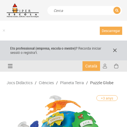
TANCAR
Resultats de la recerca
Descarregar
Ets professional (empresa,
escola
o mestre)
?
Recorda
iniciar
sessió o registra't.
Català
Jocs Didàctics
/
Ciències
/
Planeta Terra
/
Puzzle Globe
+3 anys