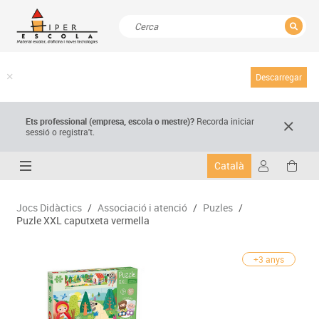
TANCAR
Resultats de la recerca
Descarregar
Ets professional (empresa,
escola
o mestre)
?
Recorda
iniciar
sessió o registra't.
Català
Jocs Didàctics
/
Associació i atenció
/
Puzles
/
Puzle XXL caputxeta vermella
+3 anys