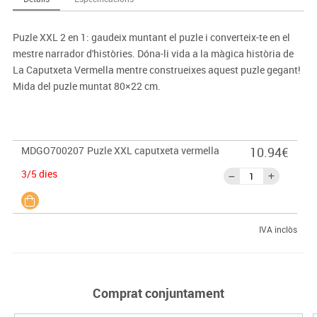
Puzle XXL 2 en 1: gaudeix muntant el puzle i converteix-te en el
mestre narrador d'històries. Dóna-li vida a la màgica història de
La Caputxeta Vermella mentre construeixes aquest puzle gegant!
Mida del puzle muntat 80×22 cm.
MDGO700207
Puzle XXL caputxeta vermella
10.94€
3/5 dies
IVA inclòs
Comprat conjuntament