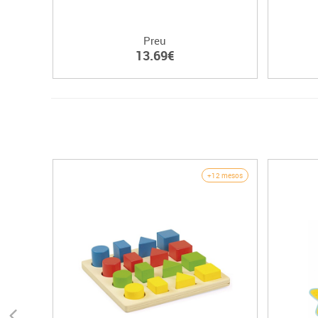
Preu
13.69€
+12 mesos