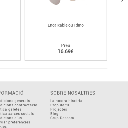
Encaixable ou i dino
Preu
16.69€
FORMACIÓ
SOBRE NOSALTRES
dicions generals
La nostra història
dicions contractació
Prop de tú
ítica galetes
Projectes
ítica xarxes socials
Blog
dicions d'ús
Grup Descom
viar preferències
kies