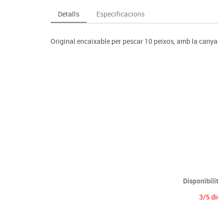
Espais compartits
Complements esportiu
ca
Videoprojecció
Detalls
Especificacions
s
Taules escolars, abatibles i polivalents
Entrenament
màtiques
Mobles escolars, casellers i cubeters
Equipament
cies
Original encaixable per pescar 10 peixos, amb la cany
Penjadors, prestatges i taquilles
Foam
Cadires, bancs i tamborets
Disponibili
3/5 di