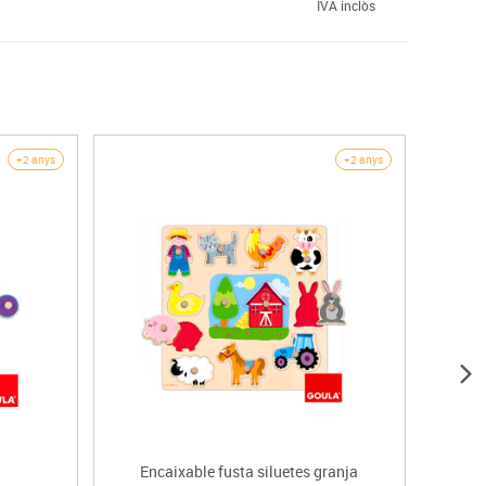
IVA inclòs
+2 anys
+2 anys
Encaixable fusta siluetes granja