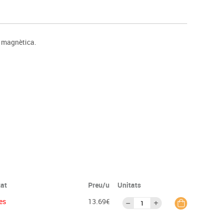
s
Psicomotricitat
Esports raqueta
Gimnàstica rítmica
a magnètica.
tat
Preu/u
Unitats
es
13.69€