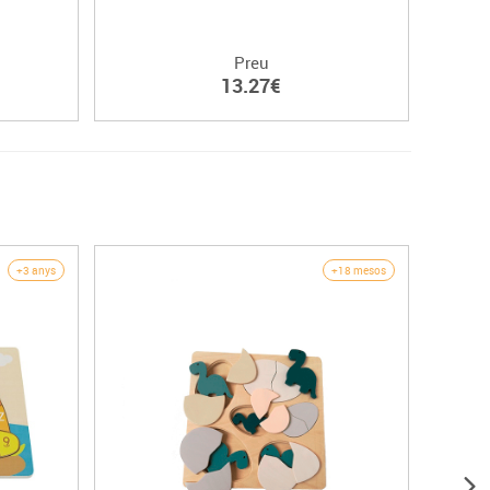
Preu
13.27€
+3 anys
+18 mesos