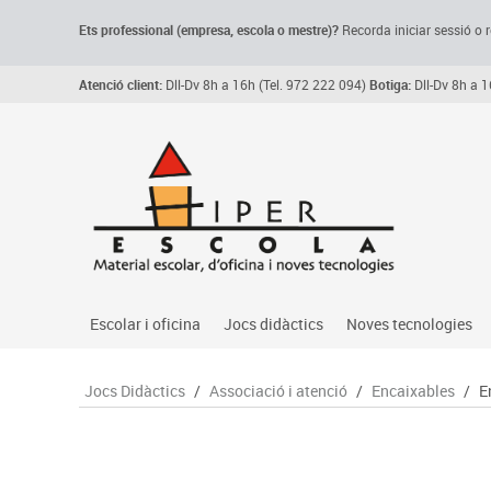
Ets professional (empresa,
escola
o mestre)
?
Recorda
iniciar sessió o r
Atenció client:
Dll-Dv 8h a 16h (Tel. 972 222 094)
Botiga:
Dll-Dv 8h a 1
Escolar i oficina
Jocs didàctics
Noves tecnologies
Arxiu, carpetes i classificadors
Primeres edats
Audio
Jocs Didàctics
/
Associació i atenció
/
Encaixables
/
E
Medi 
Paper i manipulats
Espais multisensorials
Càmeres videoconfe
Assoc
Manualitats
Jocs heurístics
Cartelleria digital
Jocs
Escriptura i correcció
Motricitat fina
Connectivitat i seny
Llen