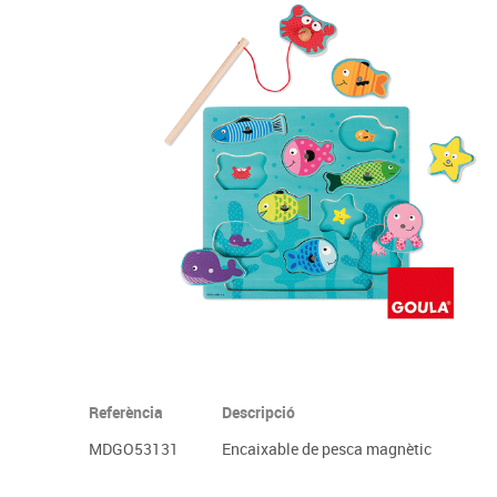
Complements d'oficina
Construccions
Mobiliari tecnològic
Músi
Plastificació, enquadernació i destrucció
Espais exteriors
Monitors interactiu
Mate
Informàtica
Psicomotricitat
Cièn
Higiene
Jocs simbòlics
Dibuix tècnic i artístic
Material escolar
Referència
Descripció
MDGO53131
Encaixable de pesca magnètic