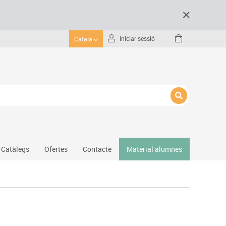
Iniciar sessió
Català
Catàlegs
Ofertes
Contacte
Material alumnes
Gimnàs
Hockey
Piscina
Protecció esportiva