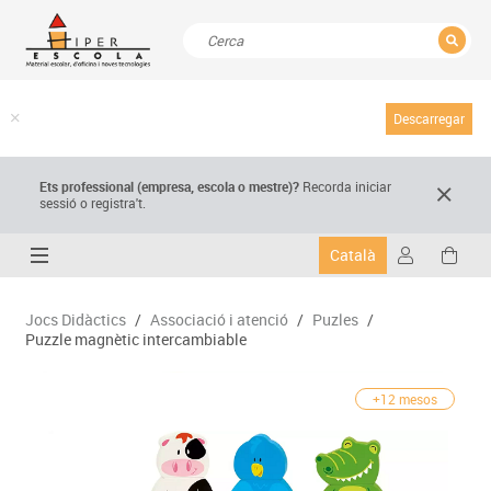
TANCAR
Resultats de la recerca
Descarregar
Ets professional (empresa,
escola
o mestre)
?
Recorda
iniciar
sessió o registra't.
Català
Jocs Didàctics
/
Associació i atenció
/
Puzles
/
Puzzle magnètic intercambiable
+12 mesos