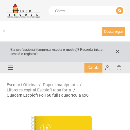
TANCAR
Resultats de la recerca
Descarregar
Ets professional (empresa,
escola
o mestre)
?
Recorda
iniciar
sessió o registra't.
Català
Escolar i Oficina
/
Paper i manipulats
/
Llibretes-espiral Escolofi tapa forta
/
Quadern Escolofi Foli 50 fulls quadrícula 6x6