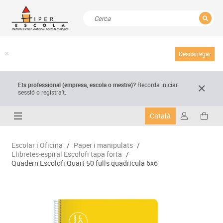
TANCAR
Resultats de la recerca
Descarregar
Ets professional (empresa,
escola
o mestre)
?
Recorda
iniciar
sessió o registra't.
Català
Escolar i Oficina
/
Paper i manipulats
/
Llibretes-espiral Escolofi tapa forta
/
Quadern Escolofi Quart 50 fulls quadrícula 6x6