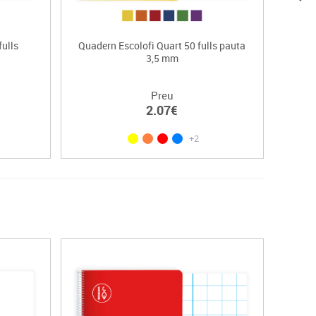
fulls
Quadern Escolofi Quart 50 fulls pauta
3,5 mm
Preu
2.07€
+2