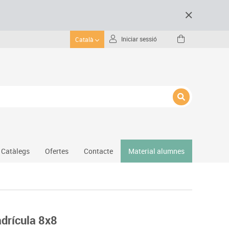
Iniciar sessió
Català
Catàlegs
Ofertes
Contacte
Material alumnes
Gimnàs
Hockey
Piscina
adrícula 8x8
Protecció esportiva