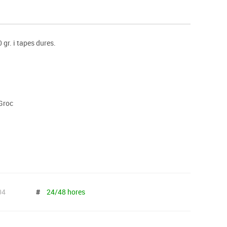
s
Psicomotricitat
Esports raqueta
Gimnàstica rítmica
 gr. i tapes dures.
 Groc
04
#
24/48 hores