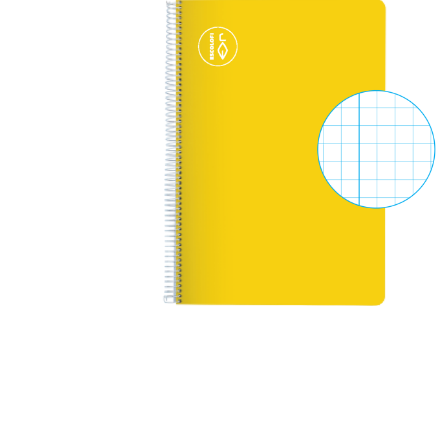
Complements d'oficina
Construccions
Mobiliari tecnològic
Músi
Plastificació, enquadernació i destrucció
Espais exteriors
Monitors interactiu
Mate
Informàtica
Psicomotricitat
Cièn
Higiene
Jocs simbòlics
Dibuix tècnic i artístic
Material escolar