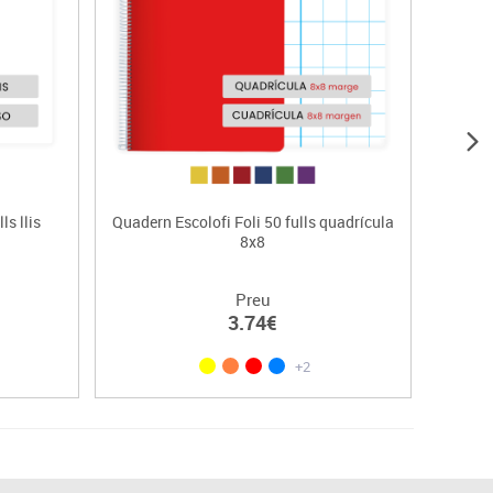
ls llis
Quadern Escolofi Foli 50 fulls quadrícula
Quad
8x8
Preu
3.74€
+2