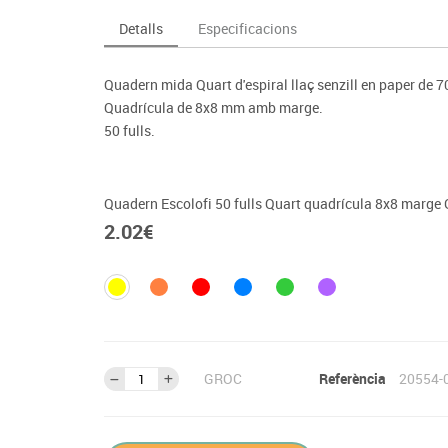
Espais compartits
Complements esportiu
ca
Videoprojecció
Detalls
Especificacions
s
Taules escolars, abatibles i polivalents
Entrenament
màtiques
Mobles escolars, casellers i cubeters
Equipament
cies
Quadern mida Quart d'espiral llaç senzill en paper de 70
Penjadors, prestatges i taquilles
Foam
Quadrícula de 8x8 mm amb marge.
Cadires, bancs i tamborets
50 fulls.
Quadern Escolofi 50 fulls Quart quadrícula 8x8 marge
2.02
€
GROC
Referència
20554-