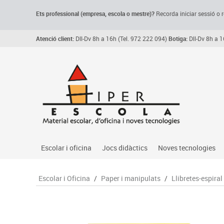
Ets professional (empresa,
escola
o mestre)
?
Recorda
iniciar sessió o r
Atenció client:
Dll-Dv 8h a 16h (Tel. 972 222 094)
Botiga:
Dll-Dv 8h a 1
Escolar i oficina
Jocs didàctics
Noves tecnologies
Arxiu, carpetes i classificadors
Primeres edats
Audio
Escolar i Oficina
/
Paper i manipulats
/
Llibretes-espiral
Medi 
Paper i manipulats
Espais multisensorials
Càmeres videoconfe
Assoc
Manualitats
Jocs heurístics
Cartelleria digital
Jocs
Escriptura i correcció
Motricitat fina
Connectivitat i seny
Llen