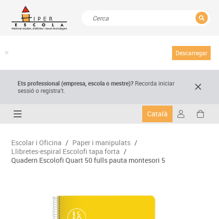
TANCAR
Resultats de la recerca
Descarregar
Ets professional (empresa,
escola
o mestre)
?
Recorda
iniciar
sessió o registra't.
Català
Escolar i Oficina
/
Paper i manipulats
/
Llibretes-espiral Escolofi tapa forta
/
Quadern Escolofi Quart 50 fulls pauta montesori 5