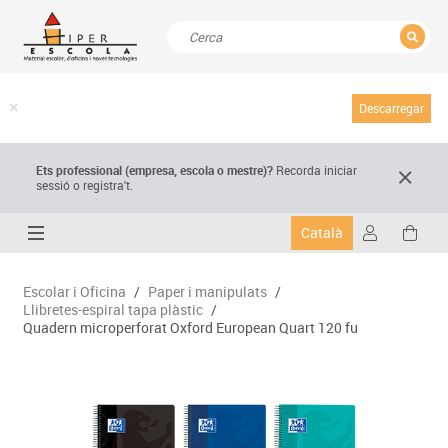
TANCAR
Resultats de la recerca
Descarregar
Ets professional (empresa,
escola
o mestre)
?
Recorda
iniciar
sessió o registra't.
Català
Escolar i Oficina
/
Paper i manipulats
/
Llibretes-espiral tapa plàstic
/
Quadern microperforat Oxford European Quart 120 fu