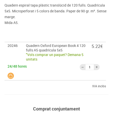
Quadern espiral tapa plàstic translúcid de 120 fulls. Quadrícula
5x5. Microperforat i 5 colors de banda. Paper de 90 gr. m². Sense
marge.
Mida A5.
20246
Quadern Oxford European Book 4 120
5.22€
fulls A5 quadrícula 5x5
"Vols comprar un paquet? Demana 5
unitats
24/48 hores
IVA inclòs
Comprat conjuntament