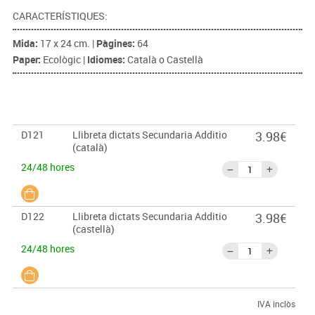
CARACTERÍSTIQUES:
Mida:
17 x 24 cm. |
Pàgines:
64
Paper:
Ecològic |
Idiomes:
Català o Castellà
D121
Llibreta dictats Secundaria Additio
3.98€
(català)
24/48 hores
D122
Llibreta dictats Secundaria Additio
3.98€
(castellà)
24/48 hores
IVA inclòs