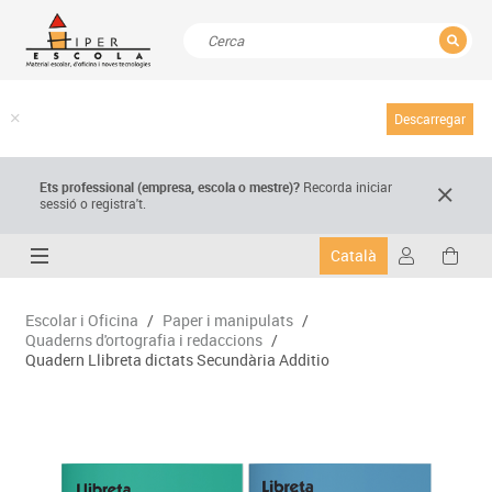
TANCAR
Resultats de la recerca
Descarregar
Ets professional (empresa,
escola
o mestre)
?
Recorda
iniciar
sessió o registra't.
Català
Escolar i Oficina
/
Paper i manipulats
/
Quaderns d'ortografia i redaccions
/
Quadern Llibreta dictats Secundària Additio