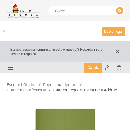
TANCAR
Resultats de la recerca
Descarregar
Ets professional (empresa,
escola
o mestre)
?
Recorda
iniciar
sessió o registra't.
Català
Escolar i Oficina
/
Paper i manipulats
/
Quaderns professorat
/
Quadern registre asistència Additio