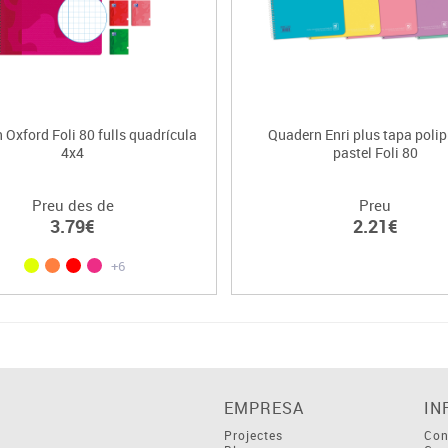
Oxford Foli 80 fulls quadrícula
Quadern Enri plus tapa polip
4x4
pastel Foli 80
Preu des de
Preu
3.79€
2.21€
+6
EMPRESA
IN
Projectes
Con