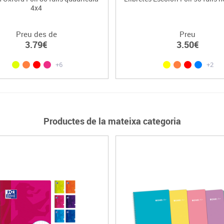
4x4
Preu des de
Preu
3.79€
3.50€
+6
+2
Productes de la mateixa categoria