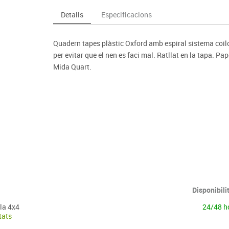
Espais compartits
Complements esportiu
ca
Videoprojecció
Detalls
Especificacions
s
Taules escolars, abatibles i polivalents
Entrenament
màtiques
Mobles escolars, casellers i cubeters
Equipament
cies
Quadern tapes plàstic Oxford amb espiral sistema coi
Penjadors, prestatges i taquilles
Foam
per evitar que el nen es faci mal. Ratllat en la tapa. Pape
Cadires, bancs i tamborets
Mida Quart.
Disponibili
la 4x4
24/48 h
tats