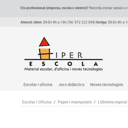
Ets professional (empresa,
escola
o mestre)
?
Recorda
iniciar sessió o r
Atenció client:
Dll-Dv 8h a 16h (Tel. 972 222 094)
Botiga:
Dll-Dv 8h a 1
Escolar i oficina
Jocs didàctics
Noves tecnologies
Arxiu, carpetes i classificadors
Primeres edats
Audio
Escolar i Oficina
/
Paper i manipulats
/
Llibretes-espiral
Medi 
Paper i manipulats
Espais multisensorials
Càmeres videoconfe
Assoc
Manualitats
Jocs heurístics
Cartelleria digital
Jocs
Escriptura i correcció
Motricitat fina
Connectivitat i seny
Llen