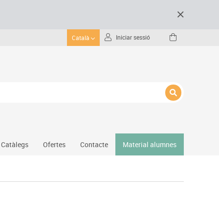
Iniciar sessió
Català
Catàlegs
Ofertes
Contacte
Material alumnes
Gimnàs
Hockey
Piscina
Protecció esportiva