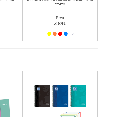
2x4x8
Preu
3.84€
+2