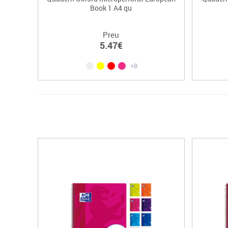
Book 1 A4 qu
Preu
5.47€
+8