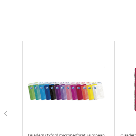
Quadern Oxford microperforat European
Quadern 