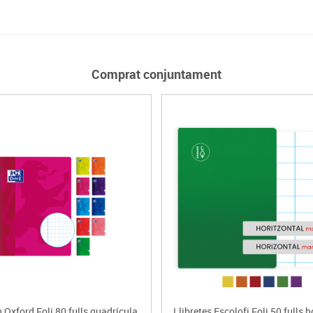
Comprat conjuntament
Oxford Foli 80 fulls quadrícula
Llibretes Escolofi Foli 50 fulls 