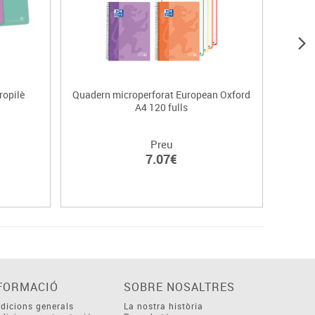
ropilè
Quadern microperforat European Oxford
Qua
A4 120 fulls
Preu
7.07€
FORMACIÓ
SOBRE NOSALTRES
dicions generals
La nostra història