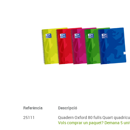
Complements d'oficina
Construccions
Mobiliari tecnològic
Músi
Plastificació, enquadernació i destrucció
Espais exteriors
Monitors interactiu
Mate
Informàtica
Psicomotricitat
Cièn
Higiene
Jocs simbòlics
Dibuix tècnic i artístic
Material escolar
Referència
Descripció
25111
Quadern Oxford 80 fulls Quart quadrícu
Vols comprar un paquet? Demana 5 uni