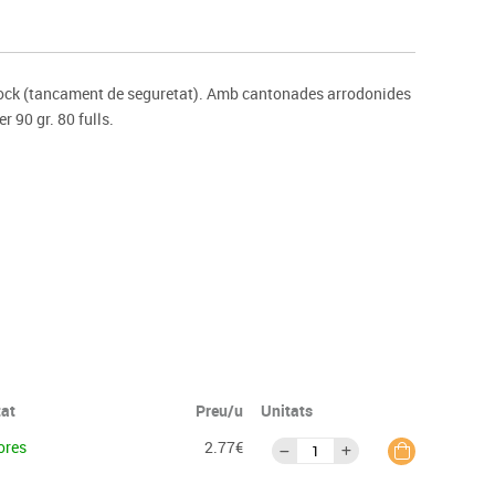
s
Psicomotricitat
Esports raqueta
Gimnàstica rítmica
lock (tancament de seguretat). Amb cantonades arrodonides
r 90 gr. 80 fulls.
tat
Preu/u
Unitats
ores
2.77€