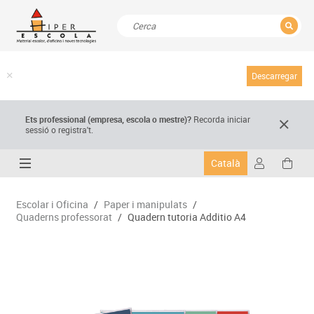
TANCAR
Resultats de la recerca
Descarregar
Ets professional (empresa,
escola
o mestre)
?
Recorda
iniciar
sessió o registra't.
Català
Escolar i Oficina
/
Paper i manipulats
/
Quaderns professorat
/
Quadern tutoria Additio A4