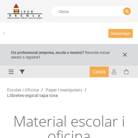
TANCAR
Resultats de la recerca
Descarregar
Ets professional (empresa,
escola
o mestre)
?
Recorda
iniciar
sessió o registra't.
Català
Escolar i Oficina
/
Paper i manipulats
/
Llibretes-espiral tapa tova
Material escolar i
oficina