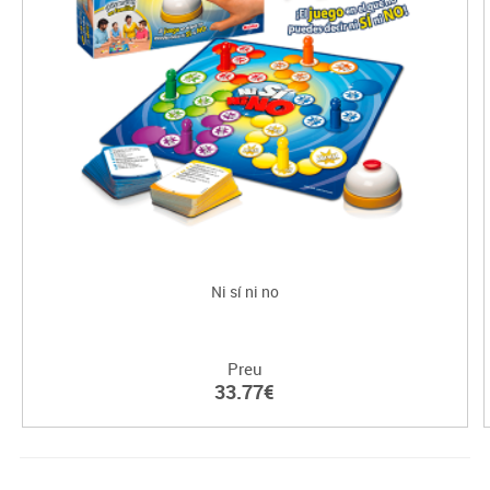
Ni sí ni no
Preu
33.77€