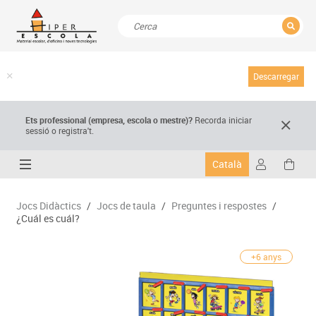
TANCAR
Resultats de la recerca
Descarregar
Ets professional (empresa,
escola
o mestre)
?
Recorda
iniciar
sessió o registra't.
Català
Jocs Didàctics
/
Jocs de taula
/
Preguntes i respostes
/
¿Cuál es cuál?
+6 anys