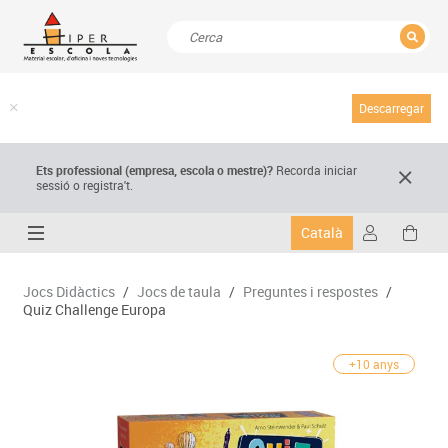
TANCAR
Resultats de la recerca
Descarregar
Ets professional (empresa,
escola
o mestre)
?
Recorda
iniciar
sessió o registra't.
Català
Jocs Didàctics
/
Jocs de taula
/
Preguntes i respostes
/
Quiz Challenge Europa
+10 anys