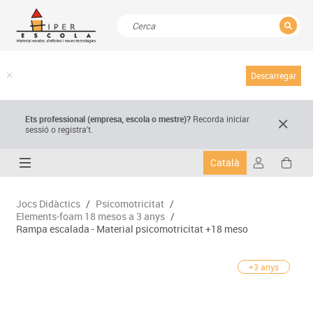
TANCAR
Resultats de la recerca
Descarregar
Ets professional (empresa,
escola
o mestre)
?
Recorda
iniciar
sessió o registra't.
Català
Jocs Didàctics
/
Psicomotricitat
/
Elements-foam 18 mesos a 3 anys
/
Rampa escalada - Material psicomotricitat +18 meso
+3 anys