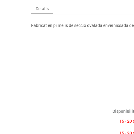
Espais compartits
Complements esportiu
ca
Videoprojecció
Detalls
s
Taules escolars, abatibles i polivalents
Entrenament
màtiques
Mobles escolars, casellers i cubeters
Equipament
cies
Fabricat en pi melis de secció ovalada envernissada d
Penjadors, prestatges i taquilles
Foam
Cadires, bancs i tamborets
Disponibili
15 - 20 
15 - 20 