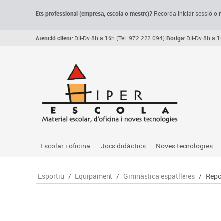
Ets professional (empresa,
escola
o mestre)
?
Recorda
iniciar sessió o r
Atenció client:
Dll-Dv 8h a 16h (Tel. 972 222 094)
Botiga:
Dll-Dv 8h a 1
Escolar i oficina
Jocs didàctics
Noves tecnologies
Arxiu, carpetes i classificadors
Primeres edats
Audio
Esportiu
/
Equipament
/
Gimnàstica espatlleres
/
Repo
Medi 
Paper i manipulats
Espais multisensorials
Càmeres videoconfe
Assoc
Manualitats
Jocs heurístics
Cartelleria digital
Jocs
Escriptura i correcció
Motricitat fina
Connectivitat i seny
Llen