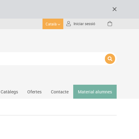
Iniciar sessió
Català
Catàlegs
Ofertes
Contacte
Material alumnes
Gimnàs
Hockey
Piscina
Protecció esportiva