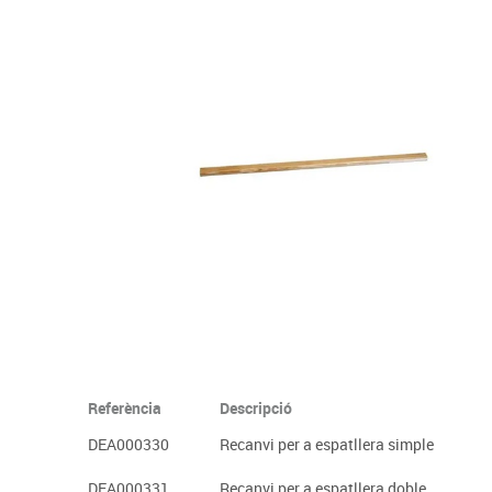
Complements d'oficina
Construccions
Mobiliari tecnològic
Músi
Plastificació, enquadernació i destrucció
Espais exteriors
Monitors interactiu
Mate
Informàtica
Psicomotricitat
Cièn
Higiene
Jocs simbòlics
Dibuix tècnic i artístic
Material escolar
Referència
Descripció
DEA000330
Recanvi per a espatllera simple
DEA000331
Recanvi per a espatllera doble