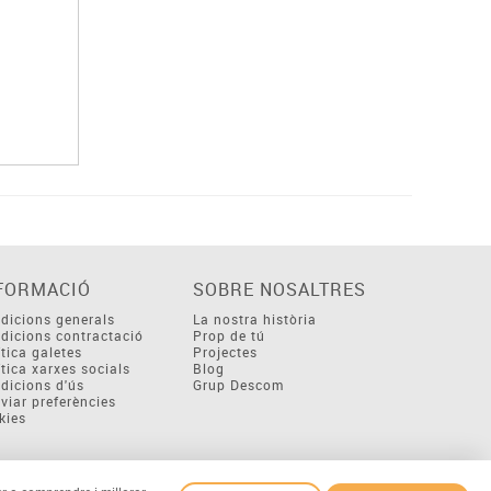
FORMACIÓ
SOBRE NOSALTRES
dicions generals
La nostra història
dicions contractació
Prop de tú
ítica galetes
Projectes
ítica xarxes socials
Blog
dicions d'ús
Grup Descom
viar preferències
kies