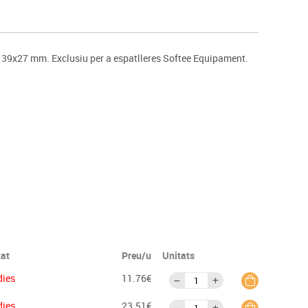
s
Psicomotricitat
Esports raqueta
Gimnàstica rítmica
e 39x27 mm. Exclusiu per a espatlleres Softee Equipament.
tat
Preu/u
Unitats
dies
11.76€
dies
23.51€