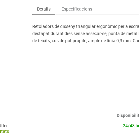
Espais compartits
Complements esportiu
ca
Videoprojecció
Detalls
Especificacions
s
Taules escolars, abatibles i polivalents
Entrenament
màtiques
Mobles escolars, casellers i cubeters
Equipament
cies
Retoladors de disseny triangular ergonòmic per a escri
Penjadors, prestatges i taquilles
Foam
destapat durant dies sense assecar-se, punta de metall 
Cadires, bancs i tamborets
de teixits, cos de polipropilè, ample de línia 0,3 mm. C
Disponibili
dtler
24/48 h
itats