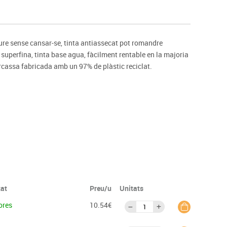
s
Psicomotricitat
Esports raqueta
Gimnàstica rítmica
ure sense cansar-se, tinta antiassecat pot romandre
superfina, tinta base agua, fàcilment rentable en la majoria
arcassa fabricada amb un 97% de plàstic reciclat.
tat
Preu/u
Unitats
ores
10.54€