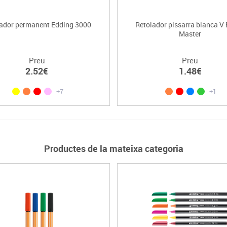
ador permanent Edding 3000
Retolador pissarra blanca V
Master
Preu
Preu
2.52€
1.48€
+7
+1
Productes de la mateixa categoria