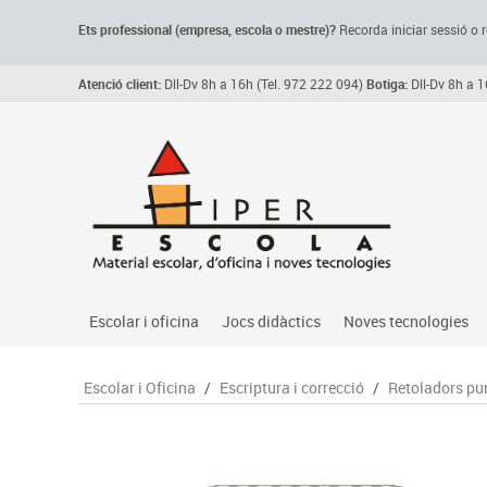
Ets professional (empresa,
escola
o mestre)
?
Recorda
iniciar sessió o r
Atenció client:
Dll-Dv 8h a 16h (Tel. 972 222 094)
Botiga:
Dll-Dv 8h a 1
Escolar i oficina
Jocs didàctics
Noves tecnologies
Arxiu, carpetes i classificadors
Primeres edats
Audio
Escolar i Oficina
/
Escriptura i correcció
/
Retoladors pun
Medi 
Paper i manipulats
Espais multisensorials
Càmeres videoconfe
Assoc
Manualitats
Jocs heurístics
Cartelleria digital
Jocs
Escriptura i correcció
Motricitat fina
Connectivitat i seny
Llen