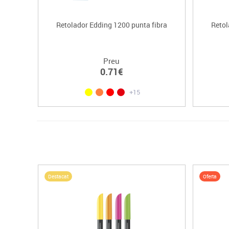
Retolador Edding 1200 punta fibra
Retol
Preu
0.71€
+15
Destacat
Oferta