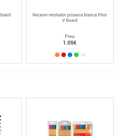
 Board
Recanvi retolador pissarra blanca Pilot
V Board
Preu
1.05€
+1