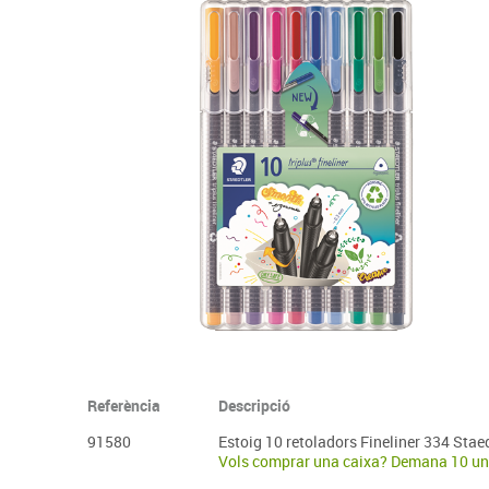
Complements d'oficina
Construccions
Mobiliari tecnològic
Músi
Plastificació, enquadernació i destrucció
Espais exteriors
Monitors interactiu
Mate
Informàtica
Psicomotricitat
Cièn
Higiene
Jocs simbòlics
Dibuix tècnic i artístic
Material escolar
Referència
Descripció
91580
Estoig 10 retoladors Fineliner 334 Stae
Vols comprar una caixa? Demana 10 un