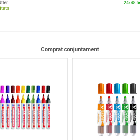
dtler
24/48 h
itats
Comprat conjuntament