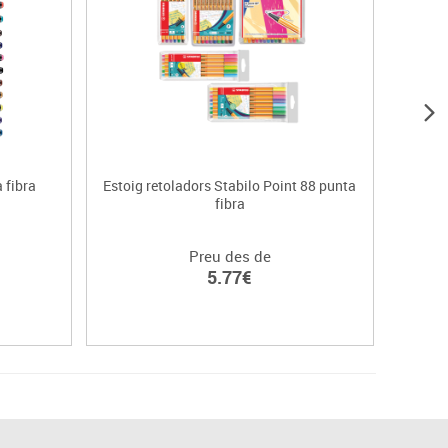
 fibra
Estoig retoladors Stabilo Point 88 punta
Ret
fibra
Preu des de
5.77€