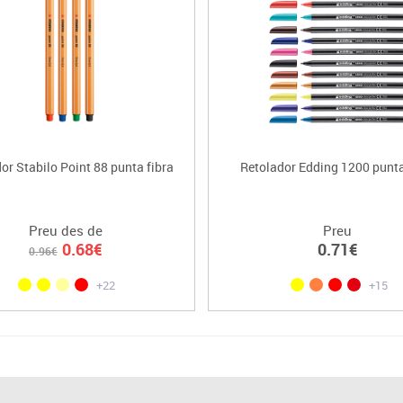
or Stabilo Point 88 punta fibra
Retolador Edding 1200 punta
Preu des de
Preu
0.68€
0.71€
0.96€
+22
+15