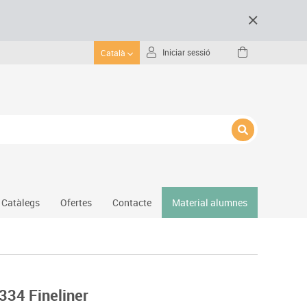
Iniciar sessió
Català
Catàlegs
Ofertes
Contacte
Material alumnes
Gimnàs
Hockey
Piscina
 334 Fineliner
Protecció esportiva