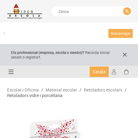
TANCAR
Resultats de la recerca
Descarregar
Ets professional (empresa,
escola
o mestre)
?
Recorda
iniciar
sessió o registra't.
Català
Escolar i Oficina
/
Material escolar
/
Retoladors escolars
/
Retoladors vidre i porcellana